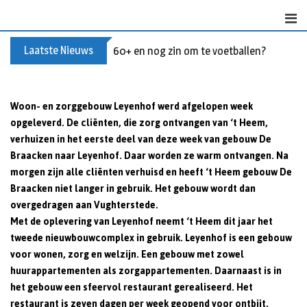
S
k
i
Laatste Nieuws
60+ en nog zin om te voetballen? Kom Wal
p
t
o
Woon- en zorggebouw Leyenhof werd afgelopen week
c
opgeleverd. De cliënten, die zorg ontvangen van ‘t Heem,
o
verhuizen in het eerste deel van deze week van gebouw De
n
Braacken naar Leyenhof. Daar worden ze warm ontvangen. Na
t
morgen zijn alle cliënten verhuisd en heeft ‘t Heem gebouw De
e
Braacken niet langer in gebruik. Het gebouw wordt dan
n
overgedragen aan Vughterstede.
t
Met de oplevering van Leyenhof neemt ‘t Heem dit jaar het
tweede nieuwbouwcomplex in gebruik. Leyenhof is een gebouw
voor wonen, zorg en welzijn. Een gebouw met zowel
huurappartementen als zorgappartementen. Daarnaast is in
het gebouw een sfeervol restaurant gerealiseerd. Het
restaurant is zeven dagen per week geopend voor ontbijt,