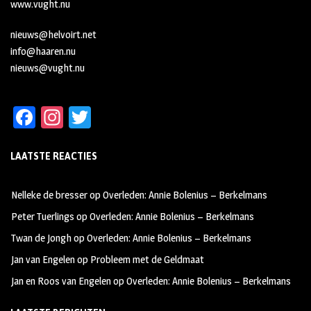
www.vught.nu
nieuws@helvoirt.net
info@haaren.nu
nieuws@vught.nu
Fa
In
T
ce
st
wi
LAATSTE REACTIES
b
ag
tt
oo
ra
er
Nelleke de bresser
op
Overleden: Annie Bolenius – Berkelmans
k
m
Peter Tuerlings
op
Overleden: Annie Bolenius – Berkelmans
Twan de Jongh
op
Overleden: Annie Bolenius – Berkelmans
Jan van Engelen
op
Probleem met de Geldmaat
Jan en Roos van Engelen
op
Overleden: Annie Bolenius – Berkelmans