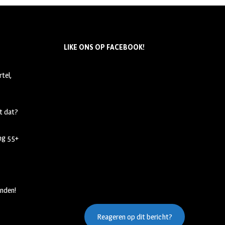
LIKE ONS OP FACEBOOK!
tel,
t dat?
ing 55+
nden!
Reageren op dit bericht?