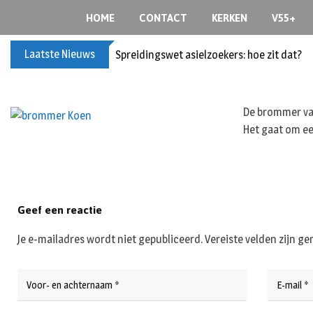
S
HOME
CONTACT
KERKEN
V55+
k
i
Laatste Nieuws
Spreidingswet asielzoekers: hoe zit dat?
p
t
o
c
De brommer van
o
Het gaat om ee
n
t
e
n
Geef een reactie
t
Je e-mailadres wordt niet gepubliceerd.
Vereiste velden zijn 