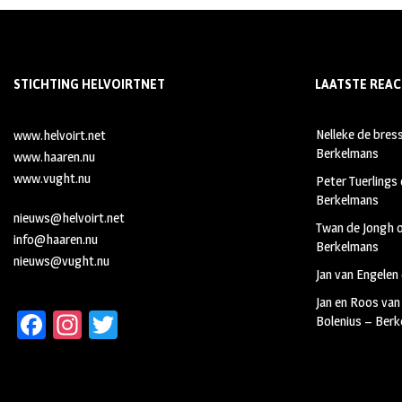
STICHTING HELVOIRTNET
LAATSTE REAC
Nelleke de bres
www.helvoirt.net
Berkelmans
www.haaren.nu
www.vught.nu
Peter Tuerlings
Berkelmans
nieuws@helvoirt.net
Twan de Jongh
info@haaren.nu
Berkelmans
nieuws@vught.nu
Jan van Engelen
Jan en Roos van
Fa
In
T
Bolenius – Ber
ce
st
wi
b
ag
tt