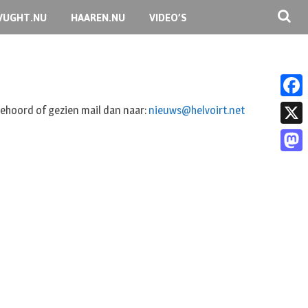
VUGHT.NU
HAAREN.NU
VIDEO’S
F
 gehoord of gezien mail dan naar:
nieuws@helvoirt.net
a
X
c
M
e
a
b
s
o
t
o
o
k
d
o