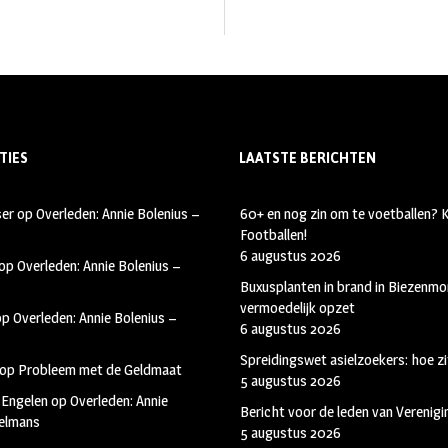
TIES
LAATSTE BERICHTEN
ser
op
Overleden: Annie Bolenius –
60+ en nog zin om te voetballen?
Footballen!
6 augustus 2026
op
Overleden: Annie Bolenius –
Buxusplanten in brand in Biezenmor
vermoedelijk opzet
op
Overleden: Annie Bolenius –
6 augustus 2026
Spreidingswet asielzoekers: hoe zi
op
Probleem met de Geldmaat
5 augustus 2026
 Engelen
op
Overleden: Annie
Bericht voor de leden van Verenig
kelmans
5 augustus 2026