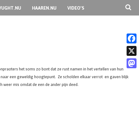
VUGHT.NU
HAAREN.NU
VIDEO’S
F
a
X
c
praoters het soms zo bont dat ze rust namen in het vertellen van hun
M
n naar een geweldig hoogtepunt. Ze scholden elkaar verrot en gaven blijk
e
a
h weer mis omdat de een de ander pijn deed.
b
s
o
t
o
o
k
d
o