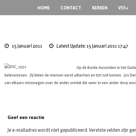
Skip
HOME
CONTACT
KERKEN
V55+
to
content
15 januari 2011
Latest Update: 15 januari 2011 17:47
Op de Bonte Aovonden in het Gaste
belevenissen. Zij lieten de mensen eerst uitlachen en tot rust komen. Jos 
van elkaars misnoegen over de ander omdat die weer in een ander dorp woon
Geef een reactie
Je e-mailadres wordt niet gepubliceerd.
Vereiste velden zijn 