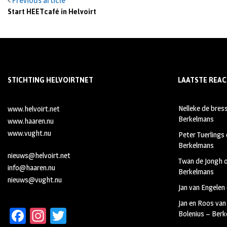
Previous article
Start HEETcafé in Helvoirt
STICHTING HELVOIRTNET
LAATSTE REAC
Nelleke de bres
www.helvoirt.net
Berkelmans
www.haaren.nu
www.vught.nu
Peter Tuerlings
Berkelmans
nieuws@helvoirt.net
Twan de Jongh
info@haaren.nu
Berkelmans
nieuws@vught.nu
Jan van Engelen
Jan en Roos van
Fa
In
T
Bolenius – Ber