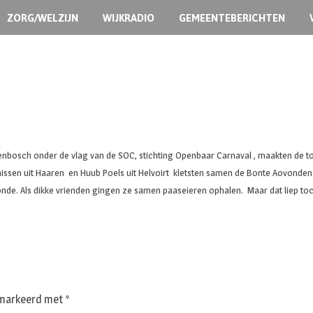
ZORG/WELZIJN
WIJKRADIO
GEMEENTEBERICHTEN
nbosch onder de vlag van de SOC, stichting Openbaar Carnaval , maakten de ton
Denissen uit Haaren en Huub Poels uit Helvoirt kletsten samen de Bonte Aovonde
de. Als dikke vrienden gingen ze samen paaseieren ophalen. Maar dat liep toc
gemarkeerd met
*