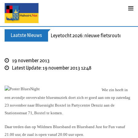
S
k
i
p
t
Laatste Nieuws
Leyetocht 2026: nieuwe fietsroutes
o
c
o
19 november 2013
n
Latest Update: 19 november 2013 12:48
t
e
n
Wie zin heeft in
t
een avondje onvervalste bluesmuziek doet zich er goed aan om op zaterdag
23 november naar Bluesnight Boxtel in Partycentre Denziz aan de
Stationsstraat 71, Boxtel te komen.
Daar treden dan op Wildmen Bluesband en Bluesband Just for Fun vanaf
21.00 uur, de zaal is open vanaf 20.00 uur open.