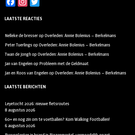
Fa
In
T
ce
st
wi
LAATSTE REACTIES
b
ag
tt
oo
ra
er
Nelleke de bresser
op
Overleden: Annie Bolenius – Berkelmans
k
m
Peter Tuerlings
op
Overleden: Annie Bolenius – Berkelmans
Twan de Jongh
op
Overleden: Annie Bolenius – Berkelmans
Jan van Engelen
op
Probleem met de Geldmaat
Jan en Roos van Engelen
op
Overleden: Annie Bolenius – Berkelmans
LAATSTE BERICHTEN
Leyetocht 2026: nieuwe fietsroutes
8 augustus 2026
60+ en nog zin om te voetballen? Kom Walking Footballen!
6 augustus 2026
Buxusplanten in brand in Biezenmortel, vermoedelijk opzet