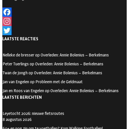
F
a
I
LAATSTE REACTIES
c
n
T
e
s
w
Nelleke de bresser
op
Overleden: Annie Bolenius – Berkelmans
b
t
i
Peter Tuerlings
op
Overleden: Annie Bolenius – Berkelmans
o
a
t
Twan de Jongh
op
Overleden: Annie Bolenius – Berkelmans
o
g
t
Jan van Engelen
op
Probleem met de Geldmaat
k
r
e
Jan en Roos van Engelen
op
Overleden: Annie Bolenius – Berkelmans
a
r
LAATSTE BERICHTEN
m
Leyetocht 2026: nieuwe fietsroutes
8 augustus 2026
60+ en nog zin om te voetballen? Kom Walking Footballen!