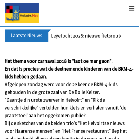
Skip
to
content
Laatste Nieuws
Leyetocht 2026: nieuwe fietsroutes
Het thema voor carnaval 2018 is “laot oe mar gaon”.
En dat is precies wat de deelnemende kinderen van de BKM-4-
kids hebben gedaan.
Afgelopen zondag werd voor de 2e keer de BKM-4-kids
gehouden in de grote zaal van De Bolle Keizer.
“Daantje d’n urste zwerver in Helvoirt” en “Rik de
verschrikkelijke” vertelden hun klets en verhalen vanuit ‘de
praotstoel’ aan het opgekomen publiek.
Bij de sketches van de beiden trio’s “Het Helvoirtse nieuws
voor Haarense mensen” en “Het Franse restaurant” liep het
zoals bedoeld allemaal een beetje in de soep, wat op de