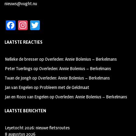
nieuws@vught.nu
Fa
In
T
ce
st
wi
LAATSTE REACTIES
b
ag
tt
oo
ra
er
Nelleke de bresser
op
Overleden: Annie Bolenius – Berkelmans
k
m
Peter Tuerlings
op
Overleden: Annie Bolenius – Berkelmans
Twan de Jongh
op
Overleden: Annie Bolenius – Berkelmans
Jan van Engelen
op
Probleem met de Geldmaat
Jan en Roos van Engelen
op
Overleden: Annie Bolenius – Berkelmans
LAATSTE BERICHTEN
Leyetocht 2026: nieuwe fietsroutes
8 augustus 2026