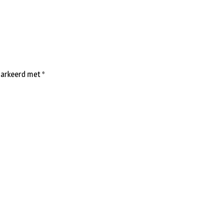
emarkeerd met
*