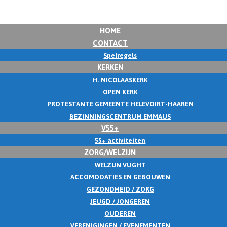
HOME
CONTACT
Spelregels
KERKEN
H. NICOLAASKERK
OPEN KERK
PROTESTANTE GEMEENTE HELEVOIRT-HAAREN
BEZINNINGSCENTRUM EMMAUS
V55+
55+ activiteiten
ZORG/WELZIJN
WELZIJN VUGHT
ACCOMODATIES EN GEBOUWEN
GEZONDHEID / ZORG
JEUGD / JONGEREN
OUDEREN
VERENIGINGEN / EVENEMENTEN