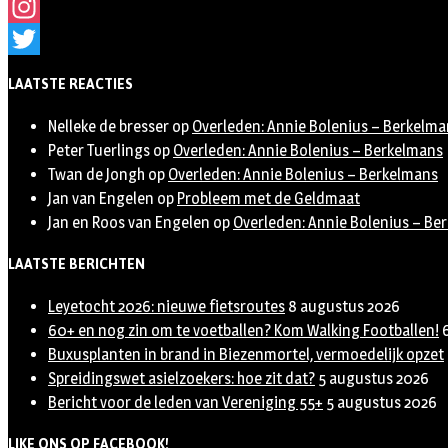
Facebook
Instagram
Twitter
LAATSTE REACTIES
Nelleke de bresser
op
Overleden: Annie Bolenius – Berkelma
Peter Tuerlings
op
Overleden: Annie Bolenius – Berkelmans
Twan de Jongh
op
Overleden: Annie Bolenius – Berkelmans
Jan van Engelen
op
Probleem met de Geldmaat
Jan en Roos van Engelen
op
Overleden: Annie Bolenius – Be
LAATSTE BERICHTEN
Leyetocht 2026: nieuwe fietsroutes
8 augustus 2026
60+ en nog zin om te voetballen? Kom Walking Footballen!
Buxusplanten in brand in Biezenmortel, vermoedelijk opzet
Spreidingswet asielzoekers: hoe zit dat?
5 augustus 2026
Bericht voor de leden van Vereniging 55+
5 augustus 2026
LIKE ONS OP FACEBOOK!