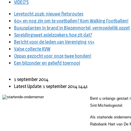
VIDEO’S
Leyetocht 2026: nieuwe fietsroutes
60+ en nog zin om te voetballen? Kom Walking Footballen!
Buxusplanten in brand in Biezenmortel, vermoedelijk opzet
Spreidingswet asielzoekers: hoe zit dat?
Bericht voor de leden van Vereniging 55+
Valse collecte KVW
Oppas gezocht voor onze twee honden!
Een bijzonder en geliefd toernooi
1 september 2014
Latest Update: 1 september 2014 14:41
Bent u onlangs gestart 
Sint-Michielsgestel.
Als startende onderneme
Rabobank Hart van De Me