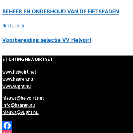
BEHEER EN ONDERHOUD VAN DE FIETSPADEN
Next article
Voorbereiding selectie VV Helvoirt
STICHTING HELVOIRTNET
www.helvoirt.net
www.haaren.nu
www.vught.nu
nieuws@helvoirt.net
info@haaren.nu
nieuws@vught.nu