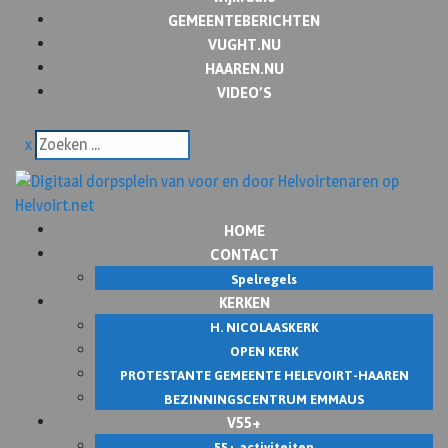
GEMEENTEBERICHTEN
VUGHT.NU
HAAREN.NU
VIDEO’S
x
HOME
CONTACT
Spelregels
KERKEN
H. NICOLAASKERK
OPEN KERK
PROTESTANTE GEMEENTE HELEVOIRT-HAAREN
BEZINNINGSCENTRUM EMMAUS
V55+
55+ activiteiten