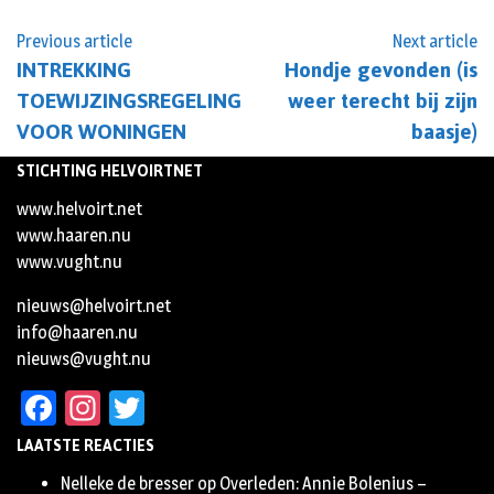
Previous article
Next article
INTREKKING
Hondje gevonden (is
TOEWIJZINGSREGELING
weer terecht bij zijn
VOOR WONINGEN
baasje)
STICHTING HELVOIRTNET
www.helvoirt.net
www.haaren.nu
www.vught.nu
nieuws@helvoirt.net
info@haaren.nu
nieuws@vught.nu
Facebook
Instagram
Twitter
LAATSTE REACTIES
Nelleke de bresser
op
Overleden: Annie Bolenius –