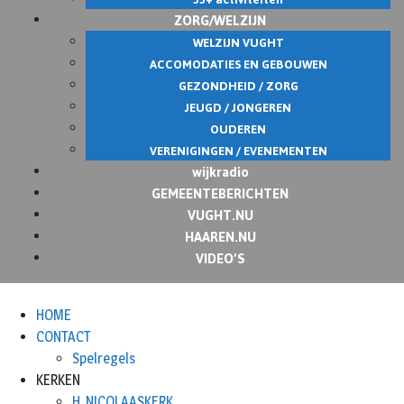
ZORG/WELZIJN
WELZIJN VUGHT
ACCOMODATIES EN GEBOUWEN
GEZONDHEID / ZORG
JEUGD / JONGEREN
OUDEREN
VERENIGINGEN / EVENEMENTEN
wijkradio
GEMEENTEBERICHTEN
VUGHT.NU
HAAREN.NU
VIDEO’S
HOME
CONTACT
Spelregels
KERKEN
H. NICOLAASKERK