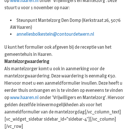
op
www.haaren.nl
onder ‘Vrijwilligers en Mantelzorg’. Deze
stuurt u voor 1 november op naar:
Steunpunt Mantelzorg Den Domp (Kerkstraat 26, 5076
AW Haaren)
anneliesbolkestein@contourdetwern.nl
U kunt het formulier ook afgeven bij de receptie van het
gemeentehuis in Haaren.
Mantelzorgwaardering
Als mantelzorger komt u ook in aanmerking voor de
mantelzorgwaardering. Deze waardering is eenmalig €50.
Hiervoor moet u een aanmeldformulier invullen. Deze heeft u
eerder thuis ontvangen en is te vinden op eveneens te vinden
op
www.haaren.nl
onder ‘Vrijwilligers en Mantelzorg’. Hiervoor
gelden dezelfde inlevermogelijkheden als voor het
aanmeldformulier van de mantelzorgdag[/vc_column_text]
[vc_widget_sidebar sidebar_id=”sidebar-4″][/vc_column]
[/vc_row]