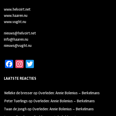
www.helvoirt.net
www.haaren.nu
www.vught.nu
nieuws@helvoirt.net
info@haaren.nu
nieuws@vught.nu
Fa
In
T
ce
st
wi
LAATSTE REACTIES
b
ag
tt
oo
ra
er
Nelleke de bresser
op
Overleden: Annie Bolenius – Berkelmans
k
m
Peter Tuerlings
op
Overleden: Annie Bolenius – Berkelmans
Twan de Jongh
op
Overleden: Annie Bolenius – Berkelmans