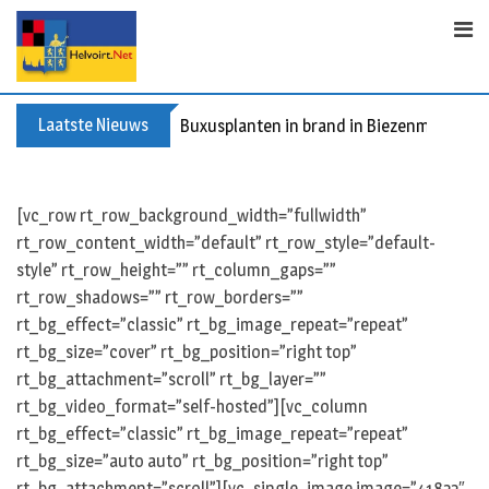
S
k
i
p
t
Laatste Nieuws
Buxusplanten in brand in Biezenmortel, v
o
c
o
[vc_row rt_row_background_width=”fullwidth”
n
rt_row_content_width=”default” rt_row_style=”default-
t
style” rt_row_height=”” rt_column_gaps=””
e
rt_row_shadows=”” rt_row_borders=””
n
rt_bg_effect=”classic” rt_bg_image_repeat=”repeat”
t
rt_bg_size=”cover” rt_bg_position=”right top”
rt_bg_attachment=”scroll” rt_bg_layer=””
rt_bg_video_format=”self-hosted”][vc_column
rt_bg_effect=”classic” rt_bg_image_repeat=”repeat”
rt_bg_size=”auto auto” rt_bg_position=”right top”
rt_bg_attachment=”scroll”][vc_single_image image=”41822″