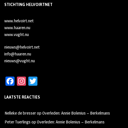
STICHTING HELVOIRTNET
www.helvoirt.net
www.haaren.nu
www.vught.nu
nieuws@helvoirt.net
info@haaren.nu
nieuws@vught.nu
Fa
In
T
ce
st
wi
LAATSTE REACTIES
b
ag
tt
oo
ra
er
Nelleke de bresser
op
Overleden: Annie Bolenius – Berkelmans
k
m
Peter Tuerlings
op
Overleden: Annie Bolenius – Berkelmans