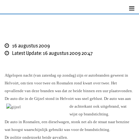
Skip
to
content
16 augustus 2009
Latest Update: 16 augustus 2009 20:47
Afgelopen nacht (van zaterdag op zondag) zijn er autobranden geweest in
Helvoirt, om tien voor twee en Rosmalen rond kwart over twee. Het
opvallende van deze branden was dat ze beide binnen een uur plaatsvonden.
De auto die in de Gijzel stond in Helvoirt was snel geblust.
De auto was aan
de achterkant ook uitgebrand, wat
wijst op brandstichting.
De auto in Rosmalen, een dieselwagen, stonk net als de straat naar benzine
wat hoogst waarschijnlijk gebruikt was voor de brandstichting.
De politie onderzoekt beide gevallen.