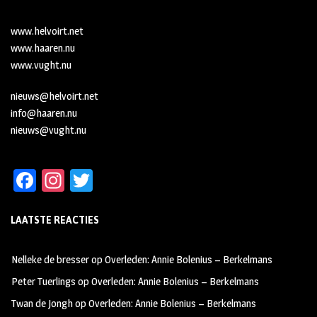
www.helvoirt.net
www.haaren.nu
www.vught.nu
nieuws@helvoirt.net
info@haaren.nu
nieuws@vught.nu
Fa
In
T
ce
st
wi
LAATSTE REACTIES
b
ag
tt
oo
ra
er
Nelleke de bresser
op
Overleden: Annie Bolenius – Berkelmans
k
m
Peter Tuerlings
op
Overleden: Annie Bolenius – Berkelmans
Twan de Jongh
op
Overleden: Annie Bolenius – Berkelmans