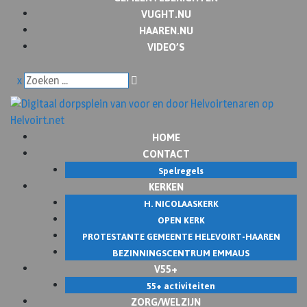
VUGHT.NU
HAAREN.NU
VIDEO’S
x
HOME
CONTACT
Spelregels
KERKEN
H. NICOLAASKERK
OPEN KERK
PROTESTANTE GEMEENTE HELEVOIRT-HAAREN
BEZINNINGSCENTRUM EMMAUS
V55+
55+ activiteiten
ZORG/WELZIJN