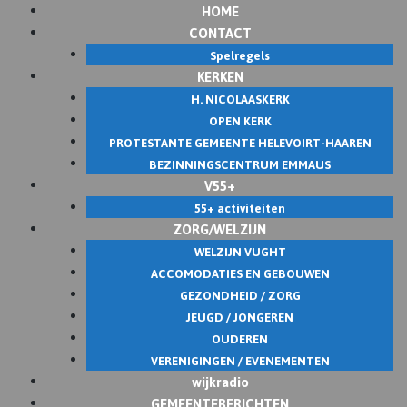
HOME
Skip
CONTACT
to
Spelregels
content
KERKEN
H. NICOLAASKERK
OPEN KERK
PROTESTANTE GEMEENTE HELEVOIRT-HAAREN
BEZINNINGSCENTRUM EMMAUS
V55+
55+ activiteiten
ZORG/WELZIJN
WELZIJN VUGHT
ACCOMODATIES EN GEBOUWEN
GEZONDHEID / ZORG
JEUGD / JONGEREN
OUDEREN
VERENIGINGEN / EVENEMENTEN
wijkradio
GEMEENTEBERICHTEN