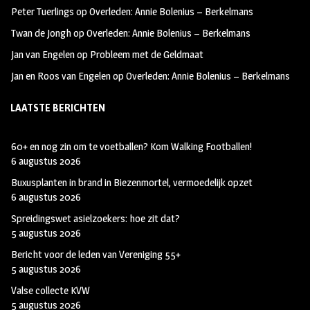
k
m
Peter Tuerlings
op
Overleden: Annie Bolenius – Berkelmans
Twan de Jongh
op
Overleden: Annie Bolenius – Berkelmans
Jan van Engelen
op
Probleem met de Geldmaat
Jan en Roos van Engelen
op
Overleden: Annie Bolenius – Berkelmans
LAATSTE BERICHTEN
60+ en nog zin om te voetballen? Kom Walking Footballen!
6 augustus 2026
Buxusplanten in brand in Biezenmortel, vermoedelijk opzet
6 augustus 2026
Spreidingswet asielzoekers: hoe zit dat?
5 augustus 2026
Bericht voor de leden van Vereniging 55+
5 augustus 2026
Valse collecte KVW
5 augustus 2026