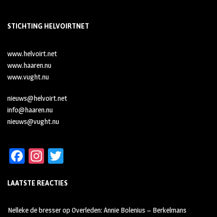
STICHTING HELVOIRTNET
www.helvoirt.net
www.haaren.nu
www.vught.nu
nieuws@helvoirt.net
info@haaren.nu
nieuws@vught.nu
Fa
In
T
ce
st
wi
LAATSTE REACTIES
b
ag
tt
oo
ra
er
Nelleke de bresser
op
Overleden: Annie Bolenius – Berkelmans