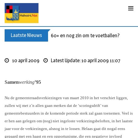
Skip
to
content
Laatste Nieuws
60+ en nog zin om te voetballen? Kom Wal
10 april 2009
Latest Update: 10 april 2009 11:07
Samen
werking
’95
Nu de gemeenteraadsverkiezingen van maart 2010 in het verschiet liggen,
zullen wij met z’n allen gaan merken dat de ‘scoringsdrift’ van
gemeentebestuurders in de komende periode sterk zal gaan toenemen. Veel is
er hen aan gelegen om (nog) niet ingeloste verkiezingsbeloften, in het laatste
jaar voor de verkiezingen, alsnog in te lossen. Helaas gaat dit nogal eens
gepaard met een haast en een opportunisme, die een negatieve invloed