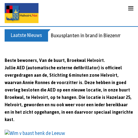
S
k
i
p
t
Laatste Nieuws
Buxusplanten in brand in Biezenmortel, v
o
c
o
Beste bewoners,
Van de buurt, Broekwal Helvoirt.
n
Jullie AED (automatische externe defibrillator) is officieel
t
overgedragen aan de, Stichting 6 minuten zone Helvoirt,
e
waarvan Annie Ronnes de voorzitter is. Deze hebben in goed
n
overleg besloten die AED op een nieuwe locatie, in onze buurt
t
Broekwal, te Helvoirt, op te hangen. Die locatie is Hazelaar 25,
Helvoirt, geworden en nu ook weer voor een ieder bereikbaar
en in het zicht opgehangen, in een daarvoor speciaal ingerichte
kast.