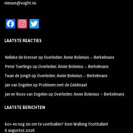
nieuws@vught.nu
Fa
In
T
ce
st
wi
LAATSTE REACTIES
b
ag
tt
oo
ra
er
Nelleke de bresser
op
Overleden: Annie Bolenius – Berkelmans
k
m
Peter Tuerlings
op
Overleden: Annie Bolenius – Berkelmans
Twan de Jongh
op
Overleden: Annie Bolenius – Berkelmans
Jan van Engelen
op
Probleem met de Geldmaat
Jan en Roos van Engelen
op
Overleden: Annie Bolenius – Berkelmans
LAATSTE BERICHTEN
60+ en nog zin om te voetballen? Kom Walking Footballen!
6 augustus 2026