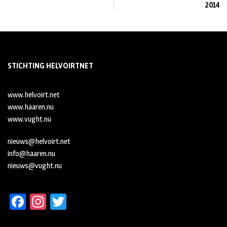
2014
STICHTING HELVOIRTNET
www.helvoirt.net
www.haaren.nu
www.vught.nu
nieuws@helvoirt.net
info@haaren.nu
nieuws@vught.nu
Fa
In
T
ce
st
wi