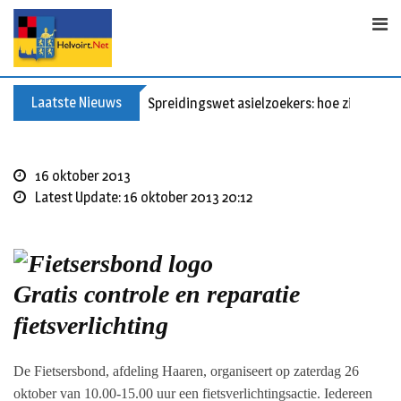
S
k
i
p
t
Laatste Nieuws
Spreidingswet asielzoekers: hoe zit dat?
o
c
o
16 oktober 2013
n
Latest Update: 16 oktober 2013 20:12
t
e
n
t
Gratis controle en reparatie
fietsverlichting
De Fietsersbond, afdeling Haaren, organiseert op zaterdag 26
oktober van 10.00-15.00 uur een fietsverlichtingsactie. Iedereen