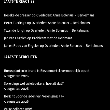
LAATSTE REACTIES
b
ag
tt
oo
ra
er
Nelleke de bresser
op
Overleden: Annie Bolenius – Berkelmans
k
m
Peter Tuerlings
op
Overleden: Annie Bolenius – Berkelmans
Twan de Jongh
op
Overleden: Annie Bolenius – Berkelmans
Jan van Engelen
op
Probleem met de Geldmaat
Jan en Roos van Engelen
op
Overleden: Annie Bolenius – Berkelmans
LAATSTE BERICHTEN
Buxusplanten in brand in Biezenmortel, vermoedelijk opzet
6 augustus 2026
Spreidingswet asielzoekers: hoe zit dat?
5 augustus 2026
Bericht voor de leden van Vereniging 55+
5 augustus 2026
Valse collecte KVW