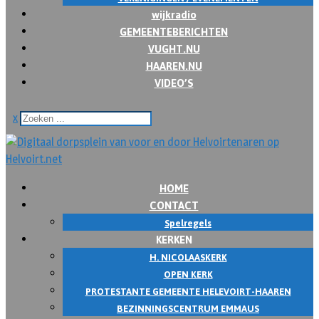
wijkradio
GEMEENTEBERICHTEN
VUGHT.NU
HAAREN.NU
VIDEO’S
x
HOME
CONTACT
Spelregels
KERKEN
H. NICOLAASKERK
OPEN KERK
PROTESTANTE GEMEENTE HELEVOIRT-HAAREN
BEZINNINGSCENTRUM EMMAUS