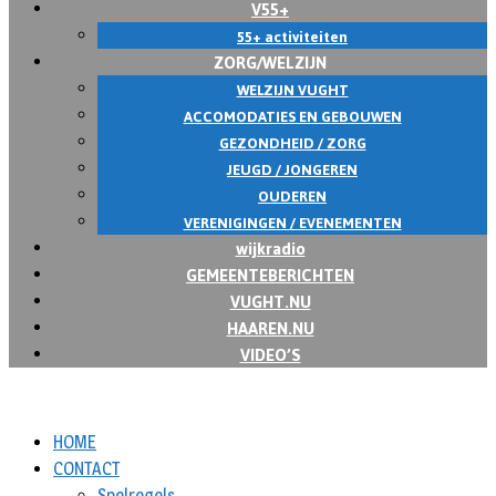
V55+
55+ activiteiten
ZORG/WELZIJN
WELZIJN VUGHT
ACCOMODATIES EN GEBOUWEN
GEZONDHEID / ZORG
JEUGD / JONGEREN
OUDEREN
VERENIGINGEN / EVENEMENTEN
wijkradio
GEMEENTEBERICHTEN
VUGHT.NU
HAAREN.NU
VIDEO’S
HOME
CONTACT
Spelregels