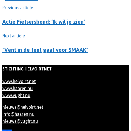
Previous article
Actie Fietsersbond: ’Ik wil je zien’
Next article
"Vent in de tent gaat voor SMAAK"
STICHTING HELVOIRTNET
www.helvoirt.net
www.haaren.nu
www.vught.nu
nieuws@helvoirt.net
info@haaren.nu
nieuws@vught.nu