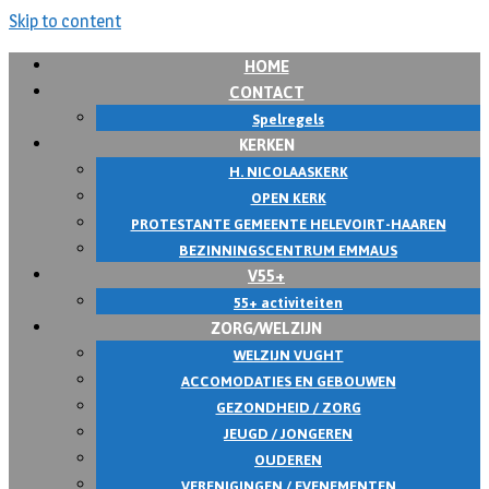
Skip to content
HOME
CONTACT
Spelregels
KERKEN
H. NICOLAASKERK
OPEN KERK
PROTESTANTE GEMEENTE HELEVOIRT-HAAREN
BEZINNINGSCENTRUM EMMAUS
V55+
55+ activiteiten
ZORG/WELZIJN
WELZIJN VUGHT
ACCOMODATIES EN GEBOUWEN
GEZONDHEID / ZORG
JEUGD / JONGEREN
OUDEREN
VERENIGINGEN / EVENEMENTEN