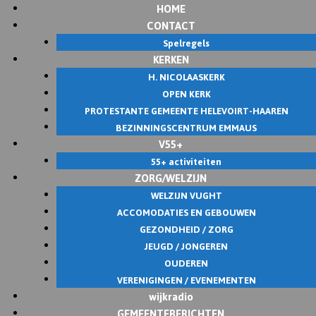
HOME
Skip
CONTACT
to
Spelregels
content
KERKEN
H. NICOLAASKERK
OPEN KERK
PROTESTANTE GEMEENTE HELEVOIRT-HAAREN
BEZINNINGSCENTRUM EMMAUS
V55+
55+ activiteiten
ZORG/WELZIJN
WELZIJN VUGHT
ACCOMODATIES EN GEBOUWEN
GEZONDHEID / ZORG
JEUGD / JONGEREN
OUDEREN
VERENIGINGEN / EVENEMENTEN
wijkradio
GEMEENTEBERICHTEN