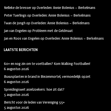
oo
ra
er
Nelleke de bresser
op
Overleden: Annie Bolenius – Berkelmans
k
m
Peter Tuerlings
op
Overleden: Annie Bolenius – Berkelmans
Twan de Jongh
op
Overleden: Annie Bolenius – Berkelmans
Jan van Engelen
op
Probleem met de Geldmaat
Jan en Roos van Engelen
op
Overleden: Annie Bolenius – Berkelmans
LAATSTE BERICHTEN
60+ en nog zin om te voetballen? Kom Walking Footballen!
6 augustus 2026
Buxusplanten in brand in Biezenmortel, vermoedelijk opzet
6 augustus 2026
Spreidingswet asielzoekers: hoe zit dat?
5 augustus 2026
Bericht voor de leden van Vereniging 55+
5 augustus 2026