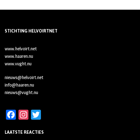
STICHTING HELVOIRTNET
www.helvoirt.net
www.haaren.nu
www.vught.nu
nieuws@helvoirt.net
info@haaren.nu
nieuws@vught.nu
Fa
In
T
ce
st
wi
LAATSTE REACTIES
b
ag
tt