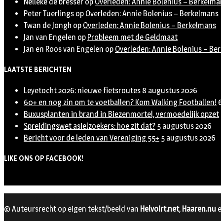
Nelleke de bresser
op
Overleden: Annie Bolenius – Berkelma
Peter Tuerlings
op
Overleden: Annie Bolenius – Berkelmans
Twan de Jongh
op
Overleden: Annie Bolenius – Berkelmans
Jan van Engelen
op
Probleem met de Geldmaat
Jan en Roos van Engelen
op
Overleden: Annie Bolenius – Be
LAATSTE BERICHTEN
Leyetocht 2026: nieuwe fietsroutes
8 augustus 2026
60+ en nog zin om te voetballen? Kom Walking Footballen!
Buxusplanten in brand in Biezenmortel, vermoedelijk opzet
Spreidingswet asielzoekers: hoe zit dat?
5 augustus 2026
Bericht voor de leden van Vereniging 55+
5 augustus 2026
LIKE ONS OP FACEBOOK!
© Auteursrecht op eigen tekst/beeld van
Helvoirt.net
,
Haaren.nu