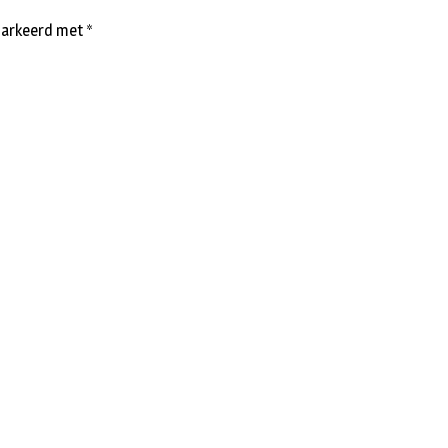
emarkeerd met
*