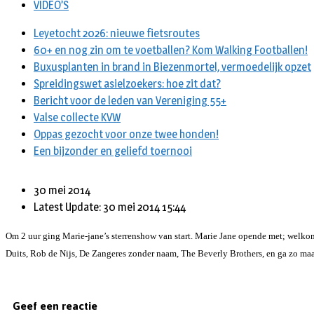
VIDEO’S
Leyetocht 2026: nieuwe fietsroutes
60+ en nog zin om te voetballen? Kom Walking Footballen!
Buxusplanten in brand in Biezenmortel, vermoedelijk opzet
Spreidingswet asielzoekers: hoe zit dat?
Bericht voor de leden van Vereniging 55+
Valse collecte KVW
Oppas gezocht voor onze twee honden!
Een bijzonder en geliefd toernooi
30 mei 2014
Latest Update: 30 mei 2014 15:44
Om 2 uur ging Marie-jane’s sterrenshow van start.
Marie Jane opende met; welkom
Duits, Rob de Nijs, De Zangeres zonder naam, The Beverly Brothers, en ga zo maa
Geef een reactie