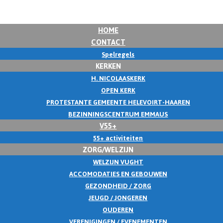
HOME
CONTACT
Spelregels
KERKEN
H. NICOLAASKERK
OPEN KERK
PROTESTANTE GEMEENTE HELEVOIRT-HAAREN
BEZINNINGSCENTRUM EMMAUS
V55+
55+ activiteiten
ZORG/WELZIJN
WELZIJN VUGHT
ACCOMODATIES EN GEBOUWEN
GEZONDHEID / ZORG
JEUGD / JONGEREN
OUDEREN
VERENIGINGEN / EVENEMENTEN