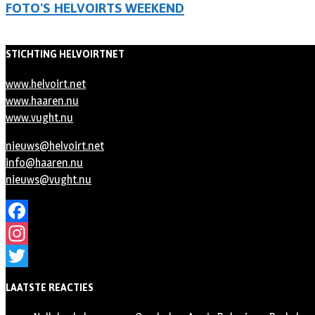
FOTO'S HELVOIRTS WEEKEND
STICHTING HELVOIRTNET
www.helvoirt.net
www.haaren.nu
www.vught.nu
nieuws@helvoirt.net
info@haaren.nu
nieuws@vught.nu
Facebook
Instagram
Twitter
LAATSTE REACTIES