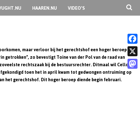
VUGHT.NU
HAAREN.NU
VIDEO’S
oorkomen, maar verloor bij het gerechtshof een hoger beroep
F
rin getrokken”, zo bevestigt Toine van der Pol van de raad van
a
X
zoveelste rechtszaak bij de bestuursrechter. Ditmaal wil Cello
c
gekondigd toen het in april kwam tot gedwongen ontruiming op
M
an het gerechtshof. Dit hoger beroep diende begin februari.
e
a
b
s
o
t
o
o
k
d
o