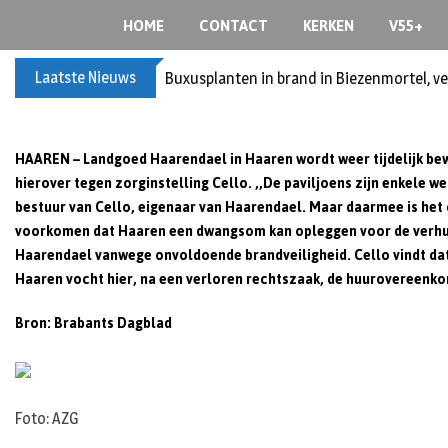
Skip
HOME
CONTACT
KERKEN
V55+
to
content
Laatste Nieuws
Buxusplanten in brand in Biezenmortel, v
HAAREN – Landgoed Haarendael in Haaren wordt weer tijdelijk be
hierover tegen zorginstelling Cello. ,,De paviljoens zijn enkele w
bestuur van Cello, eigenaar van Haarendael. Maar daarmee is het 
voorkomen dat Haaren een dwangsom kan opleggen voor de verhu
Haarendael vanwege onvoldoende brandveiligheid. Cello vindt dat 
Haaren vocht hier, na een verloren rechtszaak, de huurovereenko
Bron: Brabants Dagblad
Foto: AZG