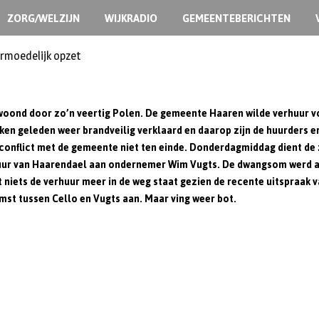
ZORG/WELZIJN
WIJKRADIO
GEMEENTEBERICHTEN
ermoedelijk opzet
woond door zo’n veertig Polen. De gemeente Haaren wilde verhuur v
eken geleden weer brandveilig verklaard en daarop zijn de huurders e
conflict met de gemeente niet ten einde. Donderdagmiddag dient de 
ur van Haarendael aan ondernemer Wim Vugts. De dwangsom werd af
niets de verhuur meer in de weg staat gezien de recente uitspraak v
mst tussen Cello en Vugts aan. Maar ving weer bot.