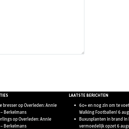
TIES
LAATSTE BERICHTEN
e bresser
op
Overleden: Annie
60+ en nog zin om te voe
 – Berkelmans
Walking Footballen!
6 aug
erlings
op
Overleden: Annie
Buxusplanten in brand in
 – Berkelmans
vermoedelijk opzet
6 aug