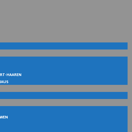
IRT-HAAREN
MAUS
UWEN