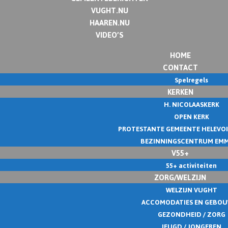
VUGHT.NU
HAAREN.NU
VIDEO’S
HOME
CONTACT
Spelregels
KERKEN
H. NICOLAASKERK
OPEN KERK
PROTESTANTE GEMEENTE HELEVO
BEZINNINGSCENTRUM EM
V55+
55+ activiteiten
ZORG/WELZIJN
WELZIJN VUGHT
ACCOMODATIES EN GEBO
GEZONDHEID / ZORG
JEUGD / JONGEREN