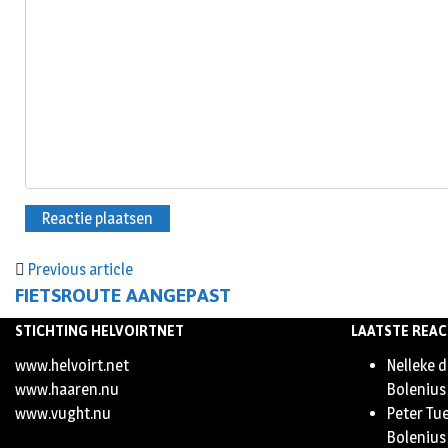
Previous article
FIETSROUTE AANGEPAST
STICHTING HELVOIRTNET
LAATSTE REAC
www.helvoirt.net
Nelleke d
www.haaren.nu
Bolenius
www.vught.nu
Peter Tu
Bolenius