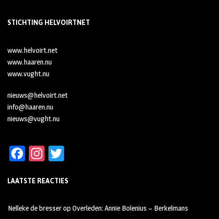
STICHTING HELVOIRTNET
www.helvoirt.net
www.haaren.nu
www.vught.nu
nieuws@helvoirt.net
info@haaren.nu
nieuws@vught.nu
Fa
In
T
ce
st
wi
LAATSTE REACTIES
b
ag
tt
oo
ra
er
Nelleke de bresser
op
Overleden: Annie Bolenius – Berkelmans
k
m