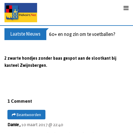
Skip
to
content
Laatste Nieuws
60+ en nog zin om te voetballen? Kom Wal
2 zwarte hondjes zonder baas gespot aan de slootkant bij
kasteel Zwijnsbergen.
1 Comment
Beantwoorden
Damie ,
10 maart 2017 @ 22:40