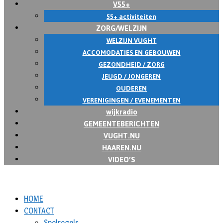
V55+
55+ activiteiten
ZORG/WELZIJN
WELZIJN VUGHT
ACCOMODATIES EN GEBOUWEN
GEZONDHEID / ZORG
JEUGD / JONGEREN
OUDEREN
VERENIGINGEN / EVENEMENTEN
wijkradio
GEMEENTEBERICHTEN
VUGHT.NU
HAAREN.NU
VIDEO’S
HOME
CONTACT
Spelregels