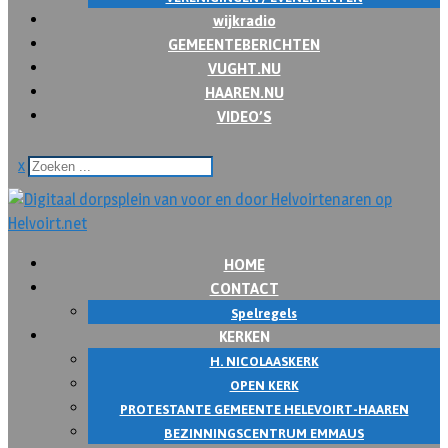
wijkradio
GEMEENTEBERICHTEN
VUGHT.NU
HAAREN.NU
VIDEO’S
x
HOME
CONTACT
Spelregels
KERKEN
H. NICOLAASKERK
OPEN KERK
PROTESTANTE GEMEENTE HELEVOIRT-HAAREN
BEZINNINGSCENTRUM EMMAUS