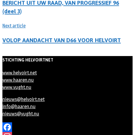
BERICHT UIT UW RAAD, VAN PROGRESSIEF 96
(deel 3)
Next article
VOLOP AANDACHT VAN D66 VOOR HELVOIRT
STICHTING HELVOIRTNET
www.helvoirt.net
www.haaren.nu
www.vught.nu
nieuws@helvoirt.net
info@haaren.nu
nieuws@vught.nu