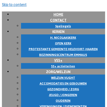
Skip to content
HOME
CONTACT
Spelregels
KERKEN
H. NICOLAASKERK
OPEN KERK
PROTESTANTE GEMEENTE HELEVOIRT-HAAREN
BEZINNINGSCENTRUM EMMAUS
V55+
55+ activiteiten
ZORG/WELZIJN
WELZIJN VUGHT
ACCOMODATIES EN GEBOUWEN
GEZONDHEID / ZORG
JEUGD / JONGEREN
OUDEREN
VERENIGINGEN / EVENEMENTEN