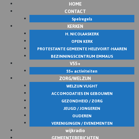
HOME
Skip
CONTACT
to
Spelregels
content
KERKEN
H. NICOLAASKERK
OPEN KERK
PROTESTANTE GEMEENTE HELEVOIRT-HAAREN
BEZINNINGSCENTRUM EMMAUS
V55+
55+ activiteiten
ZORG/WELZIJN
WELZIJN VUGHT
ACCOMODATIES EN GEBOUWEN
GEZONDHEID / ZORG
JEUGD / JONGEREN
OUDEREN
VERENIGINGEN / EVENEMENTEN
wijkradio
GEMEENTEBERICHTEN