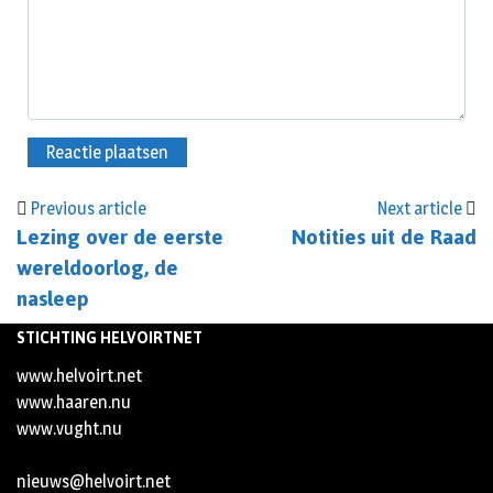
Previous article
Next article
Lezing over de eerste
Notities uit de Raad
wereldoorlog, de
nasleep
STICHTING HELVOIRTNET
www.helvoirt.net
www.haaren.nu
www.vught.nu
nieuws@helvoirt.net