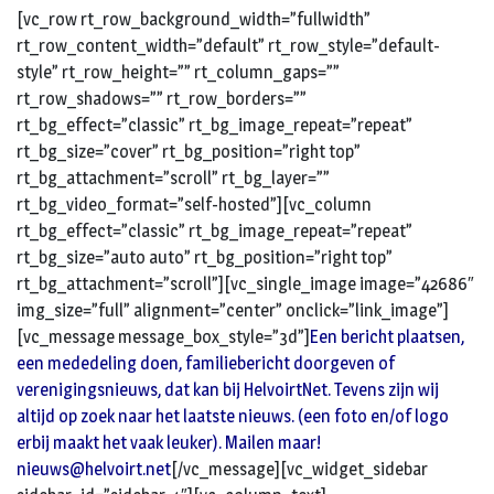
[vc_row rt_row_background_width=”fullwidth”
rt_row_content_width=”default” rt_row_style=”default-
style” rt_row_height=”” rt_column_gaps=””
rt_row_shadows=”” rt_row_borders=””
rt_bg_effect=”classic” rt_bg_image_repeat=”repeat”
rt_bg_size=”cover” rt_bg_position=”right top”
rt_bg_attachment=”scroll” rt_bg_layer=””
rt_bg_video_format=”self-hosted”][vc_column
rt_bg_effect=”classic” rt_bg_image_repeat=”repeat”
rt_bg_size=”auto auto” rt_bg_position=”right top”
rt_bg_attachment=”scroll”][vc_single_image image=”42686″
img_size=”full” alignment=”center” onclick=”link_image”]
[vc_message message_box_style=”3d”]
Een bericht plaatsen,
een mededeling doen, familiebericht doorgeven of
verenigingsnieuws, dat kan bij HelvoirtNet. Tevens zijn wij
altijd op zoek naar het laatste nieuws. (een foto en/of logo
erbij maakt het vaak leuker). Mailen maar!
nieuws@helvoirt.net
[/vc_message][vc_widget_sidebar