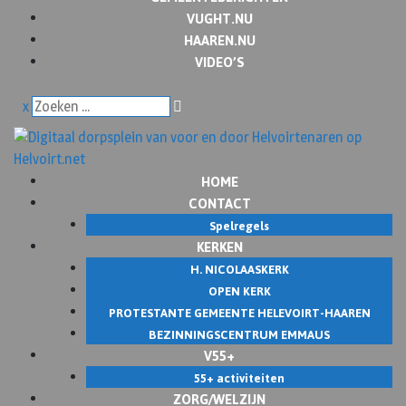
VUGHT.NU
HAAREN.NU
VIDEO’S
x
HOME
CONTACT
Spelregels
KERKEN
H. NICOLAASKERK
OPEN KERK
PROTESTANTE GEMEENTE HELEVOIRT-HAAREN
BEZINNINGSCENTRUM EMMAUS
V55+
55+ activiteiten
ZORG/WELZIJN