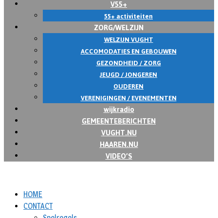
V55+
55+ activiteiten
ZORG/WELZIJN
WELZIJN VUGHT
ACCOMODATIES EN GEBOUWEN
GEZONDHEID / ZORG
JEUGD / JONGEREN
OUDEREN
VERENIGINGEN / EVENEMENTEN
wijkradio
GEMEENTEBERICHTEN
VUGHT.NU
HAAREN.NU
VIDEO’S
HOME
CONTACT
Spelregels