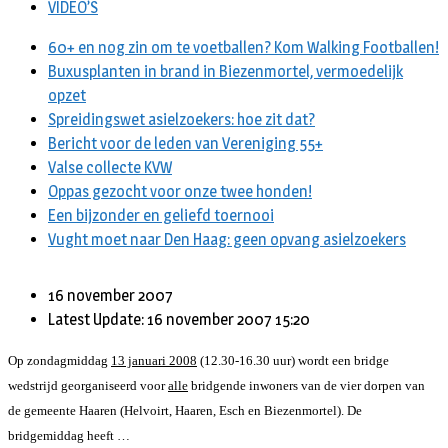
VIDEO’S
60+ en nog zin om te voetballen? Kom Walking Footballen!
Buxusplanten in brand in Biezenmortel, vermoedelijk
opzet
Spreidingswet asielzoekers: hoe zit dat?
Bericht voor de leden van Vereniging 55+
Valse collecte KVW
Oppas gezocht voor onze twee honden!
Een bijzonder en geliefd toernooi
Vught moet naar Den Haag: geen opvang asielzoekers
16 november 2007
Latest Update: 16 november 2007 15:20
Op zondagmiddag
13 januari 2008
(12.30-16.30 uur) wordt een bridge
wedstrijd georganiseerd voor
alle
bridgende inwoners van de vier dorpen van
de gemeente Haaren (Helvoirt, Haaren, Esch en Biezenmortel). De
bridgemiddag heeft …