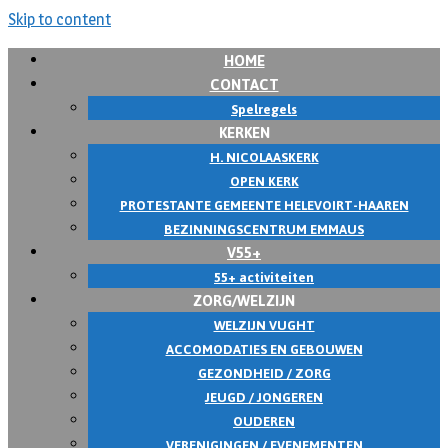
Skip to content
HOME
CONTACT
Spelregels
KERKEN
H. NICOLAASKERK
OPEN KERK
PROTESTANTE GEMEENTE HELEVOIRT-HAAREN
BEZINNINGSCENTRUM EMMAUS
V55+
55+ activiteiten
ZORG/WELZIJN
WELZIJN VUGHT
ACCOMODATIES EN GEBOUWEN
GEZONDHEID / ZORG
JEUGD / JONGEREN
OUDEREN
VERENIGINGEN / EVENEMENTEN