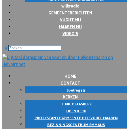
wijkradio
GEMEENTEBERICHTEN
VUGHT.NU
HAAREN.NU
VIDEO’S
x
HOME
CONTACT
Spelregels
KERKEN
H. NICOLAASKERK
OPEN KERK
PROTESTANTE GEMEENTE HELEVOIRT-HAAREN
BEZINNINGSCENTRUM EMMAUS