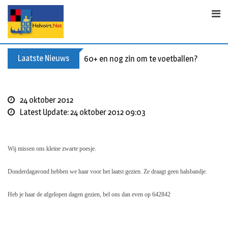
S
k
i
p
t
Laatste Nieuws
60+ en nog zin om te voetballen? Kom Wal
o
c
o
24 oktober 2012
n
Latest Update: 24 oktober 2012 09:03
t
e
n
Wij missen ons kleine zwarte poesje.
t
Donderdagavond hebben we haar voor het laatst gezien. Ze draagt geen halsbandje.
Heb je haar de afgelopen dagen gezien, bel ons dan even op 642842