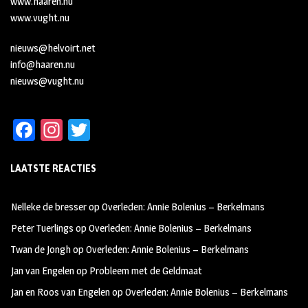
www.haaren.nu
www.vught.nu
nieuws@helvoirt.net
info@haaren.nu
nieuws@vught.nu
Fa
In
T
ce
st
wi
LAATSTE REACTIES
b
ag
tt
oo
ra
er
Nelleke de bresser
op
Overleden: Annie Bolenius – Berkelmans
k
m
Peter Tuerlings
op
Overleden: Annie Bolenius – Berkelmans
Twan de Jongh
op
Overleden: Annie Bolenius – Berkelmans
Jan van Engelen
op
Probleem met de Geldmaat
Jan en Roos van Engelen
op
Overleden: Annie Bolenius – Berkelmans