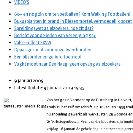
VIDEO’S
60+ en nog zin om te voetballen? Kom Walking Footballen!
Buxusplanten in brand in Biezenmortel, vermoedelijk opzet
Spreidingswet asielzoekers: hoe zit dat?
Bericht voor de leden van Vereniging 55+
Valse collecte KVW
Oppas gezocht voor onze twee honden!
Een bijzonder en geliefd toernooi
Vught moet naar Den Haag: geen opvang asielzoekers
9 januari 2009
Latest Update: 9 januari 2009 19:35
Van het gezin Vermeer op de Distelberg in Helvoirt, 
zoals zij het zelf omschrijft. Op 16 januari 1939 trad
huishouding gewerkt als werkzuster. Zij woonde en 
te
’s-Hertogenbosch. Veel van die kloosters zijn inmi
vrijdag 16 januari de gehele dag in het zonnetje gezet