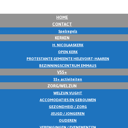
HOME
CONTACT
Spelregels
KERKEN
H. NICOLAASKERK
OPEN KERK
PROTESTANTE GEMEENTE HELEVOIRT-HAAREN
BEZINNINGSCENTRUM EMMAUS
V55+
55+ activiteiten
ZORG/WELZIJN
WELZIJN VUGHT
ACCOMODATIES EN GEBOUWEN
GEZONDHEID / ZORG
JEUGD / JONGEREN
OUDEREN
VERENIGINGEN / EVENEMENTEN