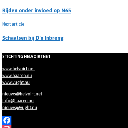
Rijden onder invloed op N65
Next article
Schaatsen bij D'n Inbreng
STICHTING HELVOIRTNET
www.helvoirt.net
www.haaren.nu
www.vught.nu
nieuws@helvoirt.net
info@haaren.nu
nieuws@vught.nu