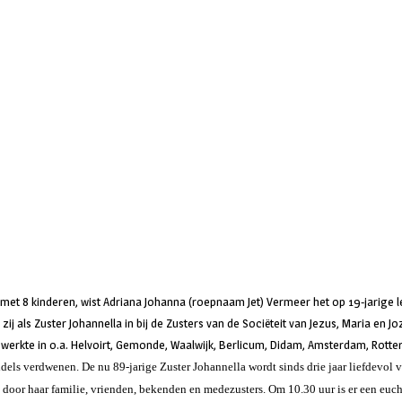
met 8 kinderen, wist Adriana Johanna (roepnaam Jet) Vermeer het op 19-jarige lee
 zij als Zuster Johannella in bij de Zusters van de Sociëteit van Jezus, Maria en Joz
werkte in o.a. Helvoirt, Gemonde, Waalwijk, Berlicum, Didam, Amsterdam, Rotter
ddels verdwenen. De nu 89-jarige Zuster Johannella wordt sinds drie jaar liefdevo
 door haar familie, vrienden, bekenden en medezusters. Om 10.30 uur is er een eucha