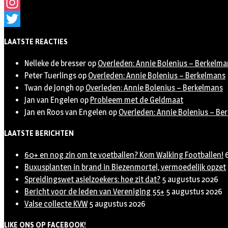
Facebook
Instagram
Twitter
LAATSTE REACTIES
Nelleke de bresser
op
Overleden: Annie Bolenius – Berkelma
Peter Tuerlings
op
Overleden: Annie Bolenius – Berkelmans
Twan de Jongh
op
Overleden: Annie Bolenius – Berkelmans
Jan van Engelen
op
Probleem met de Geldmaat
Jan en Roos van Engelen
op
Overleden: Annie Bolenius – Be
LAATSTE BERICHTEN
60+ en nog zin om te voetballen? Kom Walking Footballen!
Buxusplanten in brand in Biezenmortel, vermoedelijk opzet
Spreidingswet asielzoekers: hoe zit dat?
5 augustus 2026
Bericht voor de leden van Vereniging 55+
5 augustus 2026
Valse collecte KVW
5 augustus 2026
LIKE ONS OP FACEBOOK!