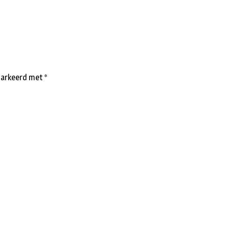
emarkeerd met
*