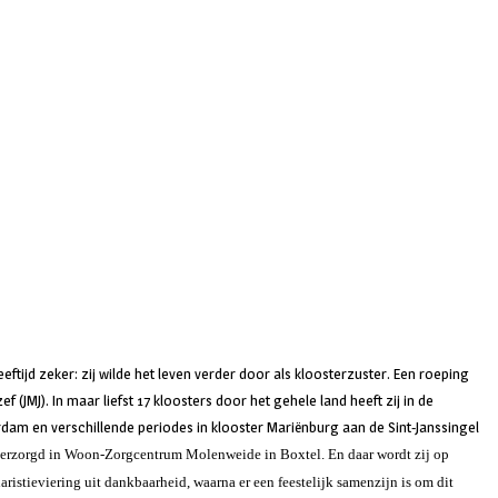
ftijd zeker: zij wilde het leven verder door als kloosterzuster. Een roeping
ef (JMJ). In maar liefst 17 kloosters door het gehele land heeft zij in de
dam en verschillende periodes in klooster Mariënburg aan de Sint-Janssingel
l verzorgd in Woon-Zorgcentrum Molenweide in Boxtel. En daar wordt zij op
ristieviering uit dankbaarheid, waarna er een feestelijk samenzijn is om dit