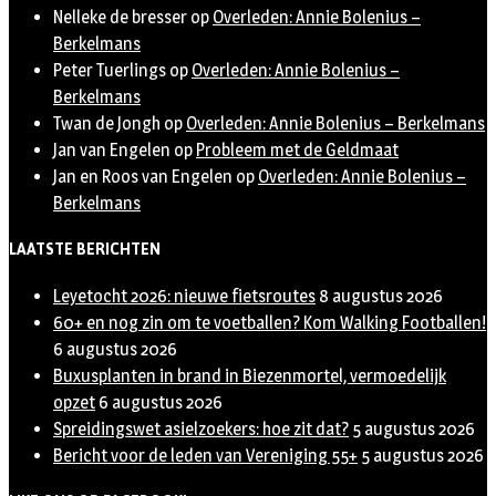
Nelleke de bresser
op
Overleden: Annie Bolenius –
Berkelmans
Peter Tuerlings
op
Overleden: Annie Bolenius –
Berkelmans
Twan de Jongh
op
Overleden: Annie Bolenius – Berkelmans
Jan van Engelen
op
Probleem met de Geldmaat
Jan en Roos van Engelen
op
Overleden: Annie Bolenius –
Berkelmans
LAATSTE BERICHTEN
Leyetocht 2026: nieuwe fietsroutes
8 augustus 2026
60+ en nog zin om te voetballen? Kom Walking Footballen!
6 augustus 2026
Buxusplanten in brand in Biezenmortel, vermoedelijk
opzet
6 augustus 2026
Spreidingswet asielzoekers: hoe zit dat?
5 augustus 2026
Bericht voor de leden van Vereniging 55+
5 augustus 2026