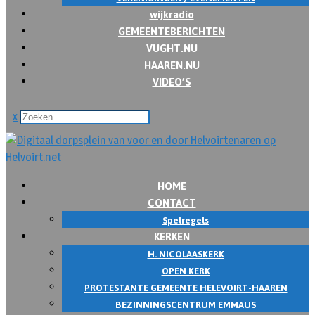
wijkradio
GEMEENTEBERICHTEN
VUGHT.NU
HAAREN.NU
VIDEO’S
x
HOME
CONTACT
Spelregels
KERKEN
H. NICOLAASKERK
OPEN KERK
PROTESTANTE GEMEENTE HELEVOIRT-HAAREN
BEZINNINGSCENTRUM EMMAUS