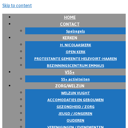
Skip to content
HOME
CONTACT
Spelregels
KERKEN
H. NICOLAASKERK
OPEN KERK
PROTESTANTE GEMEENTE HELEVOIRT-HAAREN
BEZINNINGSCENTRUM EMMAUS
V55+
55+ activiteiten
ZORG/WELZIJN
WELZIJN VUGHT
ACCOMODATIES EN GEBOUWEN
GEZONDHEID / ZORG
JEUGD / JONGEREN
OUDEREN
VERENIGINGEN / EVENEMENTEN