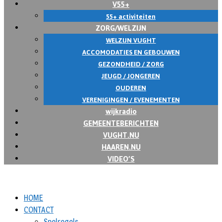
V55+
55+ activiteiten
ZORG/WELZIJN
WELZIJN VUGHT
ACCOMODATIES EN GEBOUWEN
GEZONDHEID / ZORG
JEUGD / JONGEREN
OUDEREN
VERENIGINGEN / EVENEMENTEN
wijkradio
GEMEENTEBERICHTEN
VUGHT.NU
HAAREN.NU
VIDEO’S
HOME
CONTACT
Spelregels