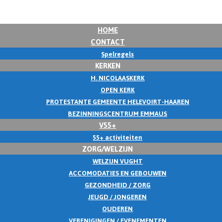
HOME
CONTACT
Spelregels
KERKEN
H. NICOLAASKERK
OPEN KERK
PROTESTANTE GEMEENTE HELEVOIRT-HAAREN
BEZINNINGSCENTRUM EMMAUS
V55+
55+ activiteiten
ZORG/WELZIJN
WELZIJN VUGHT
ACCOMODATIES EN GEBOUWEN
GEZONDHEID / ZORG
JEUGD / JONGEREN
OUDEREN
VERENIGINGEN / EVENEMENTEN