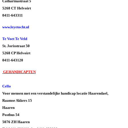
Catharinastraat 5
5268 CT Helvoirt
0411-643311
www.leyetocht.nl
Te Voet Te Veld
St. Jorisstraat 50
5268 CP Helvoirt
0411-643120
GEHANDICAPTEN
Cello
Voor mensen met een verstandelijke handicap locatie Haarendael,
Raamse Akkers 15
Haaren
Postbus 54
5076 ZH Haaren