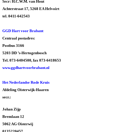
Secr: H.C.W.M. van Hout
Achterstraat 17, 5268 EA Helvoirt
tel. 0411-642543
GGD Hart voor Brabant
Centraal postadres:
Postbus 3166
5203 DD ’s-Hertogenbosch
Tel. 073-6404500, fax 073-6418653
www.ggdhartvoorbrabant.nl
Het Nederlandse Rode Kruis
Afdeling Oisterwijk-Haaren
secr.:
Johan Zijp
Bremlaan 12
5062 AG Oisterwij
0135220457