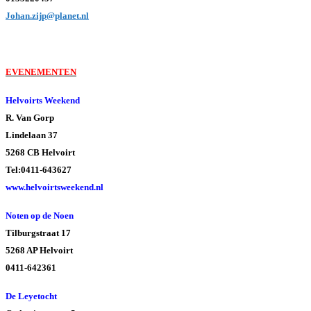
Johan.zijp@planet.nl
EVENEMENTEN
Helvoirts Weekend
R. Van Gorp
Lindelaan 37
5268 CB Helvoirt
Tel:0411-643627
www.helvoirtsweekend.nl
Noten op de Noen
Tilburgstraat 17
5268 AP Helvoirt
0411-642361
De Leyetocht