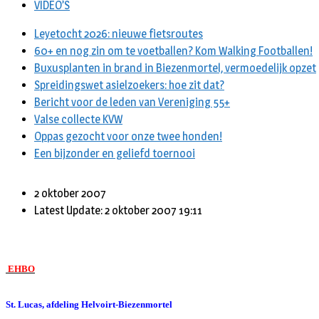
VIDEO’S
Leyetocht 2026: nieuwe fietsroutes
60+ en nog zin om te voetballen? Kom Walking Footballen!
Buxusplanten in brand in Biezenmortel, vermoedelijk opzet
Spreidingswet asielzoekers: hoe zit dat?
Bericht voor de leden van Vereniging 55+
Valse collecte KVW
Oppas gezocht voor onze twee honden!
Een bijzonder en geliefd toernooi
2 oktober 2007
Latest Update: 2 oktober 2007 19:11
EHBO
St. Lucas, afdeling Helvoirt-Biezenmortel