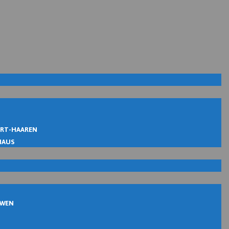
IRT-HAAREN
MAUS
UWEN