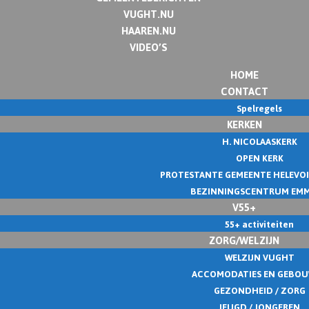
VUGHT.NU
HAAREN.NU
VIDEO’S
HOME
CONTACT
Spelregels
KERKEN
H. NICOLAASKERK
OPEN KERK
PROTESTANTE GEMEENTE HELEVO
BEZINNINGSCENTRUM EM
V55+
55+ activiteiten
ZORG/WELZIJN
WELZIJN VUGHT
ACCOMODATIES EN GEBO
GEZONDHEID / ZORG
JEUGD / JONGEREN