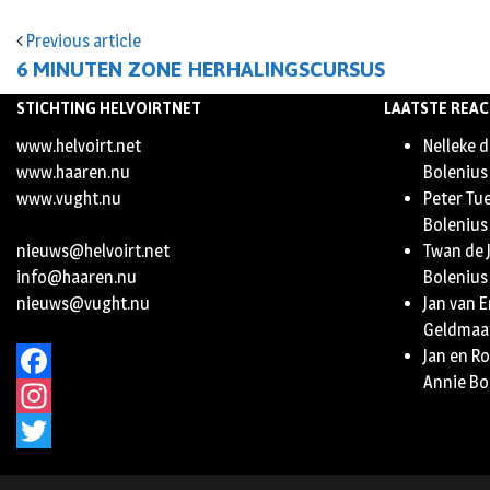
Previous article
6 MINUTEN ZONE HERHALINGSCURSUS
STICHTING HELVOIRTNET
LAATSTE REAC
www.helvoirt.net
Nelleke d
www.haaren.nu
Bolenius
www.vught.nu
Peter Tu
Bolenius
nieuws@helvoirt.net
Twan de 
info@haaren.nu
Bolenius
nieuws@vught.nu
Jan van 
Geldmaa
Jan en R
Annie Bo
Facebook
Instagram
Twitter