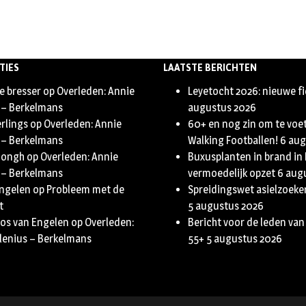
TIES
LAATSTE BERICHTEN
e bresser
op
Overleden: Annie
Leyetocht 2026: nieuwe f
 – Berkelmans
augustus 2026
erlings
op
Overleden: Annie
60+ en nog zin om te voe
 – Berkelmans
Walking Footballen!
6 aug
Jongh
op
Overleden: Annie
Buxusplanten in brand in
 – Berkelmans
vermoedelijk opzet
6 aug
Engelen
op
Probleem met de
Spreidingswet asielzoeker
t
5 augustus 2026
oos van Engelen
op
Overleden:
Bericht voor de leden van
lenius – Berkelmans
55+
5 augustus 2026