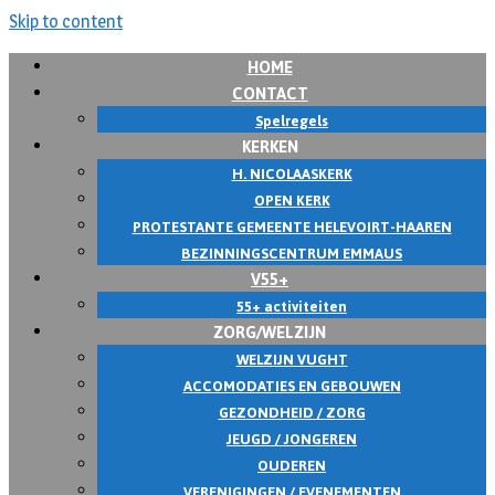
Skip to content
HOME
CONTACT
Spelregels
KERKEN
H. NICOLAASKERK
OPEN KERK
PROTESTANTE GEMEENTE HELEVOIRT-HAAREN
BEZINNINGSCENTRUM EMMAUS
V55+
55+ activiteiten
ZORG/WELZIJN
WELZIJN VUGHT
ACCOMODATIES EN GEBOUWEN
GEZONDHEID / ZORG
JEUGD / JONGEREN
OUDEREN
VERENIGINGEN / EVENEMENTEN