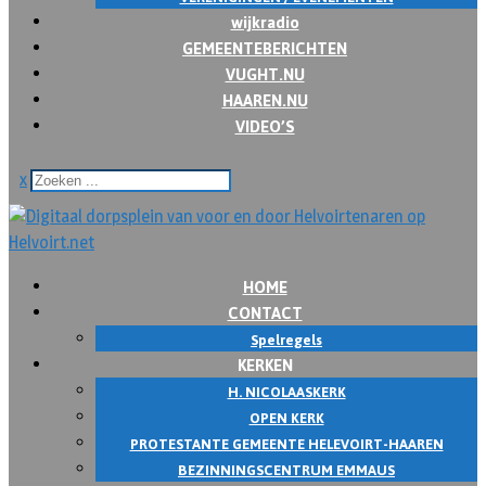
wijkradio
GEMEENTEBERICHTEN
VUGHT.NU
HAAREN.NU
VIDEO’S
x
HOME
CONTACT
Spelregels
KERKEN
H. NICOLAASKERK
OPEN KERK
PROTESTANTE GEMEENTE HELEVOIRT-HAAREN
BEZINNINGSCENTRUM EMMAUS