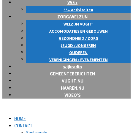
V55+
55+ activiteiten
ZORG/WELZIJN
WELZIJN VUGHT
ACCOMODATIES EN GEBOUWEN
GEZONDHEID / ZORG
JEUGD / JONGEREN
OUDEREN
VERENIGINGEN / EVENEMENTEN
wijkradio
GEMEENTEBERICHTEN
VUGHT.NU
HAAREN.NU
VIDEO’S
HOME
CONTACT
Spelregels