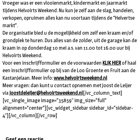
Vroeger was er een vlooienmarkt, kindermarkt en jaarmarkt
tijdens Helvoirts Weekend. Nu kun je zelf aan de slag, handelen,
verkopen, opruimen alles kan nu voortaan tijdens de “Helvertse
markt”.
De organisatie bied u de mogelijkheid om zelf een kraam en/of
grondplek te huren. Dus alles van de zolder, uit de garage kan de
kraam in op donderdag 10 mei a.s. van 11.00 tot 16.00 uur bij
Helvoirts Weekend.
Voor een inschrijfformulier en de voorwaarden
KLIK HIER
of haal
een inschrijfformulier op bij van de Loo Groente en Fruit aan de
Kastanjelaan. Meer info:
www.helvoirtsweekend.nl
Meer vragen: dan kunt u contact opnemen met Joost de Leijer
via
joostdeleijer@helvoirtsweekend.nl
[/vc_column_text]
[vc_single_image image=”35859″ img_size=”full”
alignment=”center”][vc_widget_sidebar sidebar_id=”sidebar-
4″][/vc_column][/vc_row]
Geef een reactie