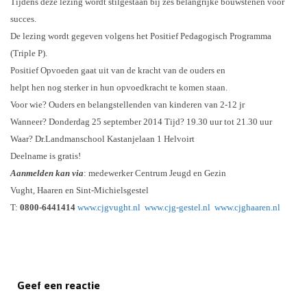
Tijdens deze lezing wordt stilgestaan bij zes belangrijke bouwstenen voor
succes.
De lezing wordt gegeven volgens het Positief Pedagogisch Programma
(Triple P).
Positief Opvoeden gaat uit van de kracht van de ouders en
helpt hen nog sterker in hun opvoedkracht te komen staan.
Voor wie? Ouders en belangstellenden van kinderen van 2-12 jr
Wanneer? Donderdag 25 september 2014 Tijd? 19.30 uur tot 21.30 uur
Waar? Dr.Landmanschool Kastanjelaan 1 Helvoirt
Deelname is gratis!
Aanmelden kan via
: medewerker Centrum Jeugd en Gezin
Vught, Haaren en Sint-Michielsgestel
T:
0800-6441414
www.cjgvught.nl
www.cjg-gestel.nl
www.cjghaaren.nl
Geef een reactie