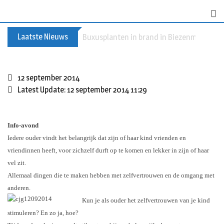
S
k
i
Laatste Nieuws
Buxusplanten in brand in Biezenmortel, v
p
t
o
c
12 september 2014
o
Latest Update: 12 september 2014 11:29
n
t
e
Info-avond
n
Iedere ouder vindt het belangrijk dat zijn of haar kind vrienden en
t
vriendinnen heeft, voor zichzelf durft op te komen en lekker in zijn of haar
vel zit.
Allemaal dingen die te maken hebben met zelfvertrouwen en de omgang met
anderen.
Kun je als ouder het zelfvertrouwen van je kind
stimuleren? En zo ja, hoe?