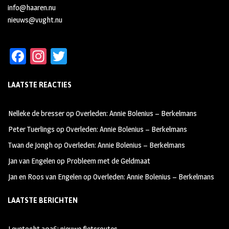
info@haaren.nu
nieuws@vught.nu
Fa
In
T
ce
st
wi
LAATSTE REACTIES
b
ag
tt
oo
ra
er
Nelleke de bresser
op
Overleden: Annie Bolenius – Berkelmans
k
m
Peter Tuerlings
op
Overleden: Annie Bolenius – Berkelmans
Twan de Jongh
op
Overleden: Annie Bolenius – Berkelmans
Jan van Engelen
op
Probleem met de Geldmaat
Jan en Roos van Engelen
op
Overleden: Annie Bolenius – Berkelmans
LAATSTE BERICHTEN
Leyetocht 2026: nieuwe fietsroutes