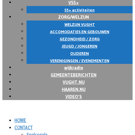
V55+
55+ activiteiten
ZORG/WELZIJN
WELZIJN VUGHT
ACCOMODATIES EN GEBOUWEN
GEZONDHEID / ZORG
JEUGD / JONGEREN
OUDEREN
VERENIGINGEN / EVENEMENTEN
wijkradio
GEMEENTEBERICHTEN
VUGHT.NU
HAAREN.NU
VIDEO’S
HOME
CONTACT
Spelregels