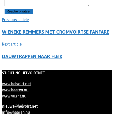
Previous article
WIENEKE REMMERS MET CROMVOIRTSE FANFARE
Next article
DAUWTRAPPEN NAAR H.EIK
STICHTING HELVOIRTNET
www.helvoirt.net
www.haaren.nu
www.vught.nu
nieuws@helvoirt.net
info@haaren.nu