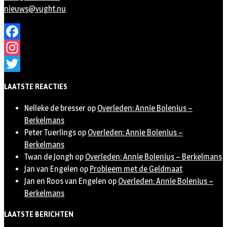
nieuws@vught.nu
Facebook
Instagram
Twitter
LAATSTE REACTIES
Nelleke de bresser
op
Overleden: Annie Bolenius –
Berkelmans
Peter Tuerlings
op
Overleden: Annie Bolenius –
Berkelmans
Twan de Jongh
op
Overleden: Annie Bolenius – Berkelmans
Jan van Engelen
op
Probleem met de Geldmaat
Jan en Roos van Engelen
op
Overleden: Annie Bolenius –
Berkelmans
LAATSTE BERICHTEN