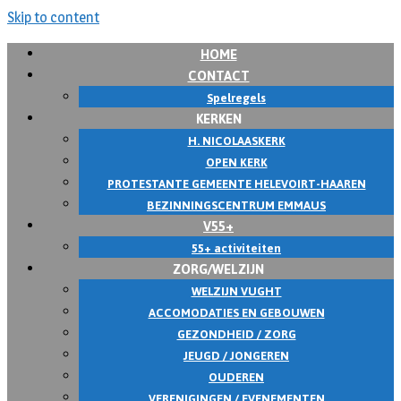
Skip to content
HOME
CONTACT
Spelregels
KERKEN
H. NICOLAASKERK
OPEN KERK
PROTESTANTE GEMEENTE HELEVOIRT-HAAREN
BEZINNINGSCENTRUM EMMAUS
V55+
55+ activiteiten
ZORG/WELZIJN
WELZIJN VUGHT
ACCOMODATIES EN GEBOUWEN
GEZONDHEID / ZORG
JEUGD / JONGEREN
OUDEREN
VERENIGINGEN / EVENEMENTEN