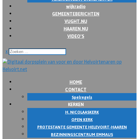
wijkradio
GEMEENTEBERICHTEN
VUGHT.NU
HAAREN.NU
VIDEO’S
x
HOME
CONTACT
Spelregels
KERKEN
H. NICOLAASKERK
OPEN KERK
PROTESTANTE GEMEENTE HELEVOIRT-HAAREN
BEZINNINGSCENTRUM EMMAUS