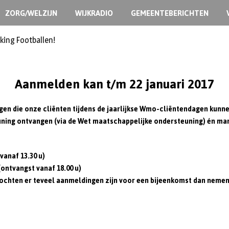
ZORG/WELZIJN
WIJKRADIO
GEMEENTEBERICHTEN
king Footballen!
Aanmelden kan t/m 22 januari 2017
ragen die onze cliënten tijdens de jaarlijkse Wmo-cliëntendagen ku
ning ontvangen (via de Wet maatschappelijke ondersteuning) én mant
vanaf 13.30 u)
(ontvangst vanaf 18.00 u)
ochten er teveel aanmeldingen zijn voor een bijeenkomst dan nemen 