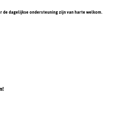
n
 de dagelijkse ondersteuning zijn van harte welkom.
n!