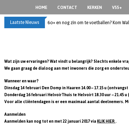
S
HOME
CONTACT
KERKEN
V55+
k
i
Laatste Nieuws
60+ en nog zin om te voetballen? Kom Wal
p
t
o
c
o
n
Wat zijn uw ervaringen? Wat vindt u belangrijk? Slechts enkele v
t
We gaan graag de dialoog aan met inwoners die zorg en ondersteu
e
n
Wanneer en waar?
t
Dinsdag 14 februari Den Domp in Haaren 14.00 – 17.15 u (ontvangst 
Donderdag 16 februari HelvoirThuis te Helvoirt 18.30 uur – 21.45 u 
Voor alle cliëntendagen is er een maximaal aantal deelnemers. M
Aanmelden
Aanmelden kan nog tot en met 22 januari 2017 via
KLIK HIER
.