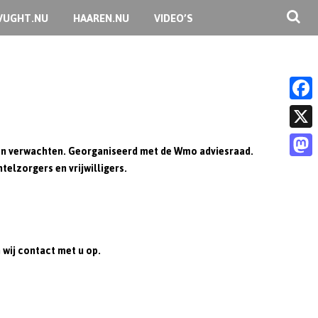
VUGHT.NU
HAAREN.NU
VIDEO’S
F
a
X
nnen verwachten. Georganiseerd met de Wmo adviesraad.
c
elzorgers en vrijwilligers.
M
e
a
b
s
o
t
o
wij contact met u op.
o
k
d
o