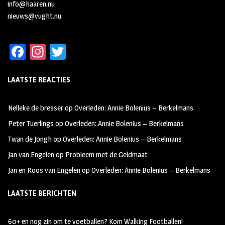
info@haaren.nu
nieuws@vught.nu
Fa
In
T
ce
st
wi
LAATSTE REACTIES
b
ag
tt
oo
ra
er
Nelleke de bresser
op
Overleden: Annie Bolenius – Berkelmans
k
m
Peter Tuerlings
op
Overleden: Annie Bolenius – Berkelmans
Twan de Jongh
op
Overleden: Annie Bolenius – Berkelmans
Jan van Engelen
op
Probleem met de Geldmaat
Jan en Roos van Engelen
op
Overleden: Annie Bolenius – Berkelmans
LAATSTE BERICHTEN
60+ en nog zin om te voetballen? Kom Walking Footballen!