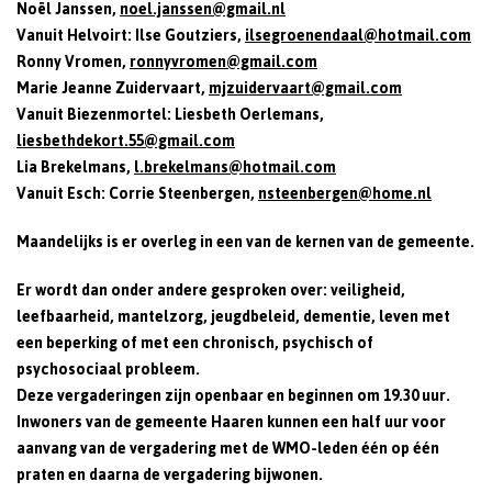
Noël Janssen,
noel.janssen@gmail.nl
Vanuit Helvoirt: Ilse Goutziers,
ilsegroenendaal@hotmail.com
Ronny Vromen,
ronnyvromen@gmail.com
Marie Jeanne Zuidervaart,
mjzuidervaart@gmail.com
Vanuit Biezenmortel: Liesbeth Oerlemans,
liesbethdekort.55@gmail.com
Lia Brekelmans,
l.brekelmans@hotmail.com
Vanuit Esch: Corrie Steenbergen,
nsteenbergen@home.nl
Maandelijks is er overleg in een van de kernen van de gemeente.
Er wordt dan onder andere gesproken over: veiligheid,
leefbaarheid, mantelzorg, jeugdbeleid, dementie, leven met
een beperking of met een chronisch, psychisch of
psychosociaal probleem.
Deze vergaderingen zijn openbaar en beginnen om 19.30 uur.
Inwoners van de gemeente Haaren kunnen een half uur voor
aanvang van de vergadering met de WMO-leden één op één
praten en daarna de vergadering bijwonen.