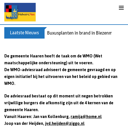
S
k
i
p
t
Laatste Nieuws
Buxusplanten in brand in Biezenmortel, v
o
c
o
De gemeente Haaren heeft de taak om de WMO (Wet
n
maatschappelijke ondersteuning) uit te voeren.
t
De WMO-adviesraad adviseert de gemeente gevraagd en op
e
eigen initiatief bij het uitvoeren van het beleid op gebied van
n
WMO.
t
De adviesraad bestaat op dit moment uit negen betrokken
vrijwillige burgers die afkomstig zijn uit de 4 kernen van de
gemeente Haaren.
Vanuit Haaren: Jan van Kollenburg,
ramija@home.nl
Joop van der Heijden,
jvd.heijden@ziggo.nl