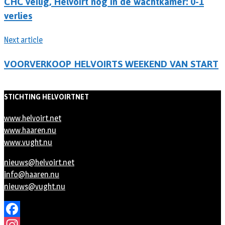
CHC veilig, Helvoirt nog in de wachtkamer: 0-1
verlies
Next article
VOORVERKOOP HELVOIRTS WEEKEND VAN START
STICHTING HELVOIRTNET
www.helvoirt.net
www.haaren.nu
www.vught.nu
nieuws@helvoirt.net
info@haaren.nu
nieuws@vught.nu
Facebook