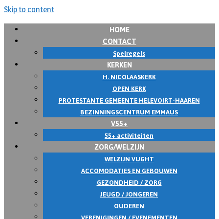
Skip to content
HOME
CONTACT
Spelregels
KERKEN
H. NICOLAASKERK
OPEN KERK
PROTESTANTE GEMEENTE HELEVOIRT-HAAREN
BEZINNINGSCENTRUM EMMAUS
V55+
55+ activiteiten
ZORG/WELZIJN
WELZIJN VUGHT
ACCOMODATIES EN GEBOUWEN
GEZONDHEID / ZORG
JEUGD / JONGEREN
OUDEREN
VERENIGINGEN / EVENEMENTEN