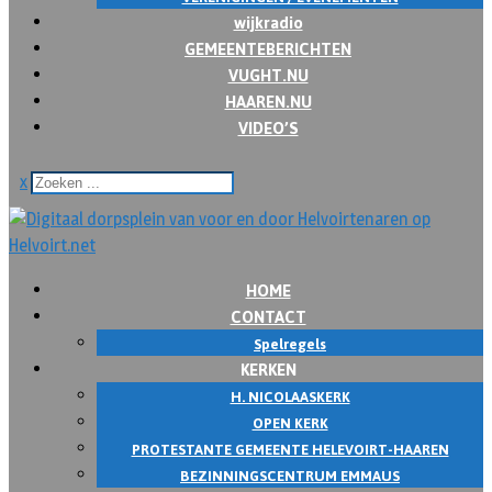
wijkradio
GEMEENTEBERICHTEN
VUGHT.NU
HAAREN.NU
VIDEO’S
x
HOME
CONTACT
Spelregels
KERKEN
H. NICOLAASKERK
OPEN KERK
PROTESTANTE GEMEENTE HELEVOIRT-HAAREN
BEZINNINGSCENTRUM EMMAUS