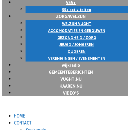
V55+
55+ activiteiten
ZORG/WELZIJN
WELZIJN VUGHT
ACCOMODATIES EN GEBOUWEN
GEZONDHEID / ZORG
JEUGD / JONGEREN
OUDEREN
VERENIGINGEN / EVENEMENTEN
wijkradio
GEMEENTEBERICHTEN
VUGHT.NU
HAAREN.NU
VIDEO’S
HOME
CONTACT
Spelregels