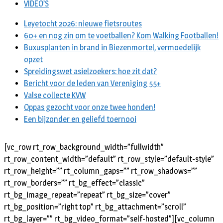
VIDEO’S
Leyetocht 2026: nieuwe fietsroutes
60+ en nog zin om te voetballen? Kom Walking Footballen!
Buxusplanten in brand in Biezenmortel, vermoedelijk
opzet
Spreidingswet asielzoekers: hoe zit dat?
Bericht voor de leden van Vereniging 55+
Valse collecte KVW
Oppas gezocht voor onze twee honden!
Een bijzonder en geliefd toernooi
[vc_row rt_row_background_width=”fullwidth”
rt_row_content_width=”default” rt_row_style=”default-style”
rt_row_height=”” rt_column_gaps=”” rt_row_shadows=””
rt_row_borders=”” rt_bg_effect=”classic”
rt_bg_image_repeat=”repeat” rt_bg_size=”cover”
rt_bg_position=”right top” rt_bg_attachment=”scroll”
rt_bg_layer=”” rt_bg_video_format=”self-hosted”][vc_column