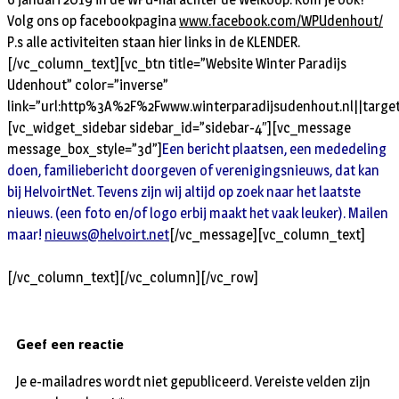
Volg ons op facebookpagina
www.facebook.com/WPUdenhout/
P.s alle activiteiten staan hier links in de KLENDER.
[/vc_column_text][vc_btn title=”Website Winter Paradijs
Udenhout” color=”inverse”
link=”url:http%3A%2F%2Fwww.winterparadijsudenhout.nl||target
[vc_widget_sidebar sidebar_id=”sidebar-4″][vc_message
message_box_style=”3d”]
Een bericht plaatsen, een mededeling
doen, familiebericht doorgeven of verenigingsnieuws, dat kan
bij HelvoirtNet. Tevens zijn wij altijd op zoek naar het laatste
nieuws. (een foto en/of logo erbij maakt het vaak leuker). Mailen
maar!
nieuws@helvoirt.net
[/vc_message][vc_column_text]
[/vc_column_text][/vc_column][/vc_row]
Geef een reactie
Je e-mailadres wordt niet gepubliceerd.
Vereiste velden zijn