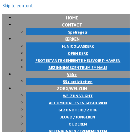
Skip to content
HOME
CONTACT
Spelregels
KERKEN
H. NICOLAASKERK
OPEN KERK
PROTESTANTE GEMEENTE HELEVOIRT-HAAREN
BEZINNINGSCENTRUM EMMAUS
V55+
55+ activiteiten
ZORG/WELZIJN
WELZIJN VUGHT
ACCOMODATIES EN GEBOUWEN
GEZONDHEID / ZORG
JEUGD / JONGEREN
OUDEREN
VERENIGINGEN / EVENEMENTEN