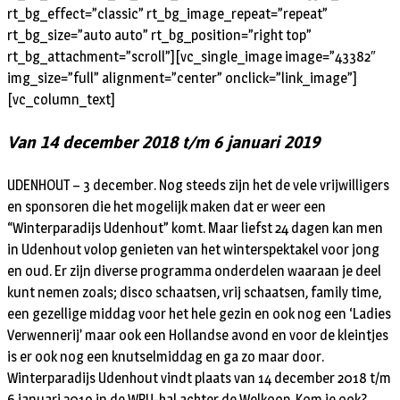
rt_bg_effect=”classic” rt_bg_image_repeat=”repeat”
rt_bg_size=”auto auto” rt_bg_position=”right top”
rt_bg_attachment=”scroll”][vc_single_image image=”43382″
img_size=”full” alignment=”center” onclick=”link_image”]
[vc_column_text]
Van 14 december 2018 t/m 6 januari 2019
UDENHOUT – 3 december. Nog steeds zijn het de vele vrijwilligers
en sponsoren die het mogelijk maken dat er weer een
“Winterparadijs Udenhout” komt. Maar liefst 24 dagen kan men
in Udenhout volop genieten van het winterspektakel voor jong
en oud. Er zijn diverse programma onderdelen waaraan je deel
kunt nemen zoals; disco schaatsen, vrij schaatsen, family time,
een gezellige middag voor het hele gezin en ook nog een ‘Ladies
Verwennerij’ maar ook een Hollandse avond en voor de kleintjes
is er ook nog een knutselmiddag en ga zo maar door.
Winterparadijs Udenhout vindt plaats van 14 december 2018 t/m
6 januari 2019 in de WPU-hal achter de Welkoop. Kom je ook?