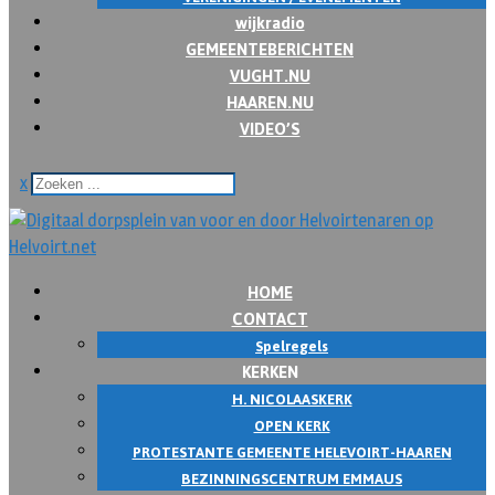
wijkradio
GEMEENTEBERICHTEN
VUGHT.NU
HAAREN.NU
VIDEO’S
x
HOME
CONTACT
Spelregels
KERKEN
H. NICOLAASKERK
OPEN KERK
PROTESTANTE GEMEENTE HELEVOIRT-HAAREN
BEZINNINGSCENTRUM EMMAUS