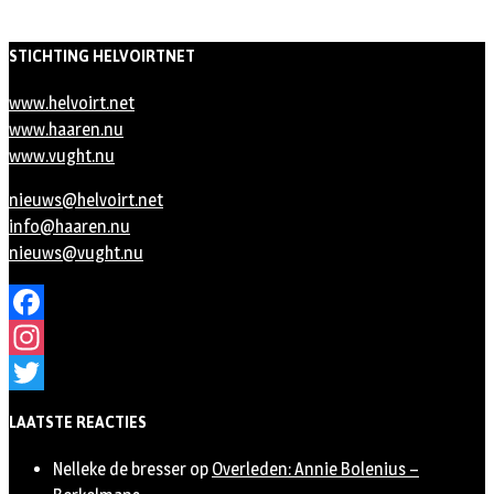
STICHTING HELVOIRTNET
www.helvoirt.net
www.haaren.nu
www.vught.nu
nieuws@helvoirt.net
info@haaren.nu
nieuws@vught.nu
Facebook
Instagram
Twitter
LAATSTE REACTIES
Nelleke de bresser
op
Overleden: Annie Bolenius –