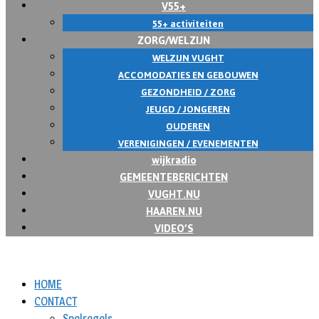
V55+
55+ activiteiten
ZORG/WELZIJN
WELZIJN VUGHT
ACCOMODATIES EN GEBOUWEN
GEZONDHEID / ZORG
JEUGD / JONGEREN
OUDEREN
VERENIGINGEN / EVENEMENTEN
wijkradio
GEMEENTEBERICHTEN
VUGHT.NU
HAAREN.NU
VIDEO’S
HOME
CONTACT
Spelregels