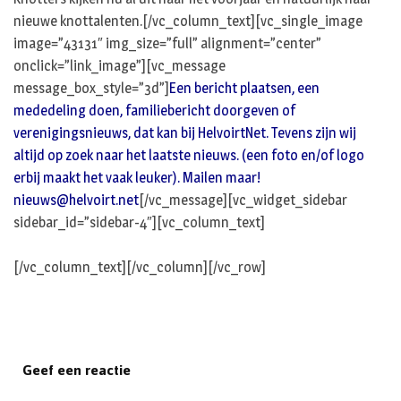
nieuwe knottalenten.[/vc_column_text][vc_single_image
image=”43131″ img_size=”full” alignment=”center”
onclick=”link_image”][vc_message
message_box_style=”3d”]
Een bericht plaatsen, een
mededeling doen, familiebericht doorgeven of
verenigingsnieuws, dat kan bij HelvoirtNet. Tevens zijn wij
altijd op zoek naar het laatste nieuws. (een foto en/of logo
erbij maakt het vaak leuker). Mailen maar!
nieuws@helvoirt.net
[/vc_message][vc_widget_sidebar
sidebar_id=”sidebar-4″][vc_column_text]
[/vc_column_text][/vc_column][/vc_row]
Geef een reactie