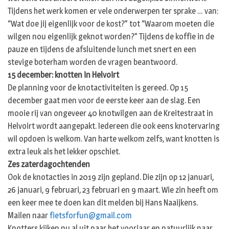
Tijdens het werk komen er vele onderwerpen ter sprake … van:
“Wat doe jij eigenlijk voor de kost?” tot “Waarom moeten die
wilgen nou eigenlijk geknot worden?” Tijdens de koffie in de
pauze en tijdens de afsluitende lunch met snert en een
stevige boterham worden de vragen beantwoord.
15 december: knotten in Helvoirt
De planning voor de knotactiviteiten is gereed. Op 15
december gaat men voor de eerste keer aan de slag. Een
mooie rij van ongeveer 40 knotwilgen aan de Kreitestraat in
Helvoirt wordt aangepakt. Iedereen die ook eens knotervaring
wil opdoen is welkom. Van harte welkom zelfs, want knotten is
extra leuk als het lekker opschiet.
Zes zaterdagochtenden
Ook de knotacties in 2019 zijn gepland. Die zijn op 12 januari,
26 januari, 9 februari, 23 februari en 9 maart. Wie zin heeft om
een keer mee te doen kan dit melden bij Hans Naaijkens.
Mailen naar
fietsforfun@gmail.com
Knotters kijken nu al uit naar het voorjaar en natuurlijk naar