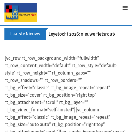
S
k
i
p
t
Laatste Nieuws
Leyetocht 2026: nieuwe fietsroutes
o
c
o
[vc_row rt_row_background_width=”fullwidth”
n
rt_row_content_width=”default” rt_row_style=”default-
t
style” rt_row_height=”” rt_column_gaps=””
e
rt_row_shadows=”” rt_row_borders=””
n
rt_bg_effect=”classic” rt_bg_image_repeat=”repeat”
t
rt_bg_size=”cover” rt_bg_position=”right top”
rt_bg_attachment=”scroll” rt_bg_layer=””
rt_bg_video_format=”self-hosted”][vc_column
rt_bg_effect=”classic” rt_bg_image_repeat=”repeat”
rt_bg_size=”auto auto” rt_bg_position=”right top”
rt_bg_attachment=”scroll”][vc_single_image image=”43132″