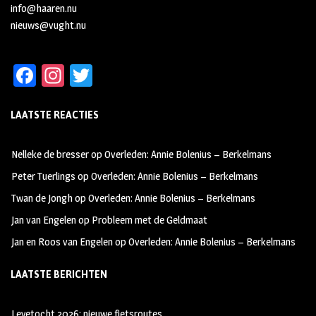
info@haaren.nu
nieuws@vught.nu
Fa
In
T
ce
st
wi
LAATSTE REACTIES
b
ag
tt
oo
ra
er
Nelleke de bresser
op
Overleden: Annie Bolenius – Berkelmans
k
m
Peter Tuerlings
op
Overleden: Annie Bolenius – Berkelmans
Twan de Jongh
op
Overleden: Annie Bolenius – Berkelmans
Jan van Engelen
op
Probleem met de Geldmaat
Jan en Roos van Engelen
op
Overleden: Annie Bolenius – Berkelmans
LAATSTE BERICHTEN
Leyetocht 2026: nieuwe fietsroutes