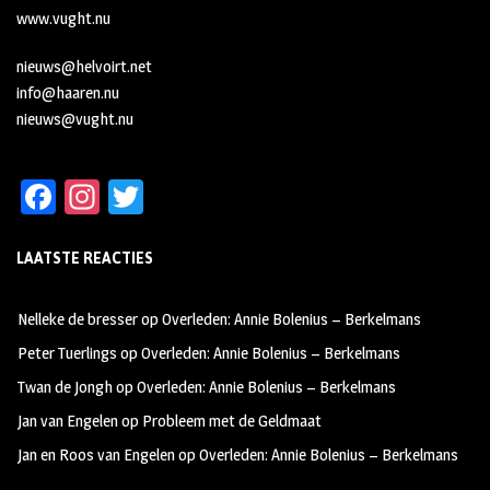
www.vught.nu
nieuws@helvoirt.net
info@haaren.nu
nieuws@vught.nu
Fa
In
T
ce
st
wi
LAATSTE REACTIES
b
ag
tt
oo
ra
er
Nelleke de bresser
op
Overleden: Annie Bolenius – Berkelmans
k
m
Peter Tuerlings
op
Overleden: Annie Bolenius – Berkelmans
Twan de Jongh
op
Overleden: Annie Bolenius – Berkelmans
Jan van Engelen
op
Probleem met de Geldmaat
Jan en Roos van Engelen
op
Overleden: Annie Bolenius – Berkelmans