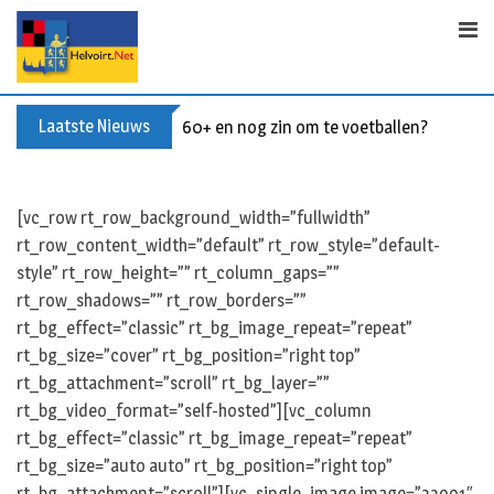
S
k
i
p
t
Laatste Nieuws
60+ en nog zin om te voetballen? Kom Wal
o
c
o
[vc_row rt_row_background_width=”fullwidth”
n
rt_row_content_width=”default” rt_row_style=”default-
t
style” rt_row_height=”” rt_column_gaps=””
e
rt_row_shadows=”” rt_row_borders=””
n
rt_bg_effect=”classic” rt_bg_image_repeat=”repeat”
t
rt_bg_size=”cover” rt_bg_position=”right top”
rt_bg_attachment=”scroll” rt_bg_layer=””
rt_bg_video_format=”self-hosted”][vc_column
rt_bg_effect=”classic” rt_bg_image_repeat=”repeat”
rt_bg_size=”auto auto” rt_bg_position=”right top”
rt_bg_attachment=”scroll”][vc_single_image image=”33991″