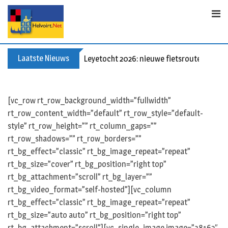
S
k
i
p
t
Laatste Nieuws
Leyetocht 2026: nieuwe fietsroutes
o
c
o
[vc_row rt_row_background_width=”fullwidth”
n
rt_row_content_width=”default” rt_row_style=”default-
t
style” rt_row_height=”” rt_column_gaps=””
e
rt_row_shadows=”” rt_row_borders=””
n
rt_bg_effect=”classic” rt_bg_image_repeat=”repeat”
t
rt_bg_size=”cover” rt_bg_position=”right top”
rt_bg_attachment=”scroll” rt_bg_layer=””
rt_bg_video_format=”self-hosted”][vc_column
rt_bg_effect=”classic” rt_bg_image_repeat=”repeat”
rt_bg_size=”auto auto” rt_bg_position=”right top”
rt_bg_attachment=”scroll”][vc_single_image image=”38162″