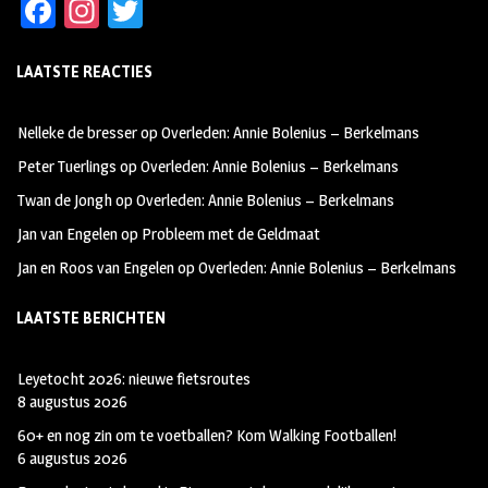
Fa
In
T
ce
st
wi
LAATSTE REACTIES
b
ag
tt
oo
ra
er
Nelleke de bresser
op
Overleden: Annie Bolenius – Berkelmans
k
m
Peter Tuerlings
op
Overleden: Annie Bolenius – Berkelmans
Twan de Jongh
op
Overleden: Annie Bolenius – Berkelmans
Jan van Engelen
op
Probleem met de Geldmaat
Jan en Roos van Engelen
op
Overleden: Annie Bolenius – Berkelmans
LAATSTE BERICHTEN
Leyetocht 2026: nieuwe fietsroutes
8 augustus 2026
60+ en nog zin om te voetballen? Kom Walking Footballen!
6 augustus 2026