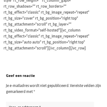
style” rt_row_height=”” rt_column_gaps=””
rt_row_shadows=”” rt_row_borders=””
rt_bg_effect=”classic” rt_bg_image_repeat=”repeat”
rt_bg_size=”cover” rt_bg_position=”right top”
rt_bg_attachment=”scroll” rt_bg_layer=””
rt_bg_video_format=”self-hosted”][vc_column
rt_bg_effect=”classic” rt_bg_image_repeat=”repeat”
rt_bg_size=”auto auto” rt_bg_position=”right top”
rt_bg_attachment=”scroll”][/vc_column][/vc_row]
Geef een reactie
Je e-mailadres wordt niet gepubliceerd.
Vereiste velden zijn
gemarkeerd met
*