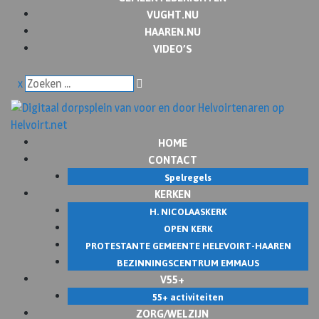
VUGHT.NU
HAAREN.NU
VIDEO’S
x
HOME
CONTACT
Spelregels
KERKEN
H. NICOLAASKERK
OPEN KERK
PROTESTANTE GEMEENTE HELEVOIRT-HAAREN
BEZINNINGSCENTRUM EMMAUS
V55+
55+ activiteiten
ZORG/WELZIJN