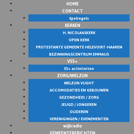
HOME
Skip
CONTACT
to
Spelregels
content
KERKEN
H. NICOLAASKERK
OPEN KERK
PROTESTANTE GEMEENTE HELEVOIRT-HAAREN
BEZINNINGSCENTRUM EMMAUS
V55+
55+ activiteiten
ZORG/WELZIJN
WELZIJN VUGHT
ACCOMODATIES EN GEBOUWEN
GEZONDHEID / ZORG
JEUGD / JONGEREN
OUDEREN
VERENIGINGEN / EVENEMENTEN
wijkradio
GEMEENTEBERICHTEN