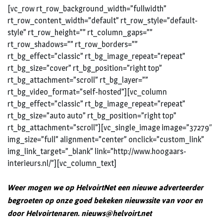
[vc_row rt_row_background_width=”fullwidth”
rt_row_content_width=”default” rt_row_style=”default-
style” rt_row_height=”” rt_column_gaps=””
rt_row_shadows=”” rt_row_borders=””
rt_bg_effect=”classic” rt_bg_image_repeat=”repeat”
rt_bg_size=”cover” rt_bg_position=”right top”
rt_bg_attachment=”scroll” rt_bg_layer=””
rt_bg_video_format=”self-hosted”][vc_column
rt_bg_effect=”classic” rt_bg_image_repeat=”repeat”
rt_bg_size=”auto auto” rt_bg_position=”right top”
rt_bg_attachment=”scroll”][vc_single_image image=”37279″
img_size=”full” alignment=”center” onclick=”custom_link”
img_link_target=”_blank” link=”http://www.hoogaars-
interieurs.nl/”][vc_column_text]
Weer mogen we op HelvoirtNet een nieuwe adverteerder
begroeten op onze goed bekeken nieuwssite van voor en
door Helvoirtenaren.
nieuws@helvoirt.net