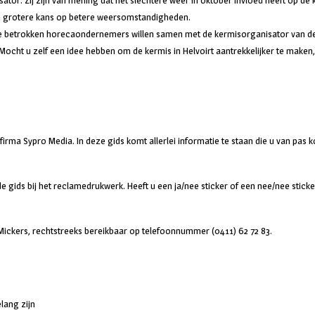
tor. Zij zijn van mening dat het slechtere weer in oktober invloed heeft op de
en grotere kans op betere weersomstandigheden.
 De betrokken horecaondernemers willen samen met de kermisorganisator van de
ocht u zelf een idee hebben om de kermis in Helvoirt aantrekkelijker te maken,
rma Sypro Media. In deze gids komt allerlei informatie te staan die u van pas 
de gids bij het reclamedrukwerk. Heeft u een ja/nee sticker of een nee/nee sticke
ickers, rechtstreeks bereikbaar op telefoonnummer (0411) 62 72 83.
lang zijn