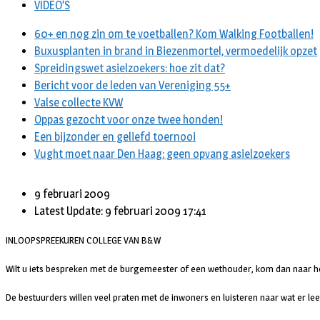
VIDEO’S
60+ en nog zin om te voetballen? Kom Walking Footballen!
Buxusplanten in brand in Biezenmortel, vermoedelijk opzet
Spreidingswet asielzoekers: hoe zit dat?
Bericht voor de leden van Vereniging 55+
Valse collecte KVW
Oppas gezocht voor onze twee honden!
Een bijzonder en geliefd toernooi
Vught moet naar Den Haag: geen opvang asielzoekers
9 februari 2009
Latest Update: 9 februari 2009 17:41
INLOOPSPREEKUREN COLLEGE VAN B&W
Wilt u iets bespreken met de burgemeester of een wethouder, kom dan naar he
De bestuurders willen veel praten met de inwoners en luisteren naar wat er leeft