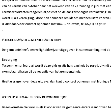
We spraken hierover met horecaondernemers uit Helvoirt en de kermisorganisa
van de kermis van oktober naar het weekend van de 4e zondag in juni met e
Kermisexploitanten reageren al positief op de aangekondigde verplaatsing.
wordt u, als vereniging, door hen benaderd om ideeën met hen uit te voeren. M
U kunt daarvoor contact opnemen met mw. L. Nouwens, tel (0411) 62 72 82.
.
VEILIGHEIDSWIJZER GEMEENTE HAAREN 2009
De gemeente heeft een veiligheidswijzer uitgegeven in samenwerking met de fi
Bezorging
Tussen 9 en 13 februari wordt deze gids gratis huis aan huis bezorgd. U vindt 
exemplaar afhalen bij de receptie van het gemeentehuis.
Heeft u vragen over deze uitgave, dan kunt u contact opnemen met Monique M
WAT IS ER ALLEMAAL TE DOEN DE KOMENDE TIJD?
Bijeenkomsten die voor u -als inwoner van de gemeente- interessant of van be