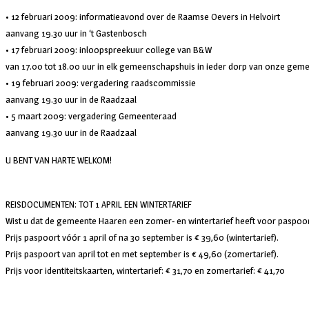
• 12 februari 2009: informatieavond over de Raamse Oevers in Helvoirt
aanvang 19.30 uur in ‘t Gastenbosch
• 17 februari 2009: inloopspreekuur college van B&W
van 17.00 tot 18.00 uur in elk gemeenschapshuis in ieder dorp van onze gem
• 19 februari 2009: vergadering raadscommissie
aanvang 19.30 uur in de Raadzaal
• 5 maart 2009: vergadering Gemeenteraad
aanvang 19.30 uur in de Raadzaal
U BENT VAN HARTE WELKOM!
REISDOCUMENTEN: TOT 1 APRIL EEN WINTERTARIEF
Wist u dat de gemeente Haaren een zomer- en wintertarief heeft voor paspoor
Prijs paspoort vóór 1 april of na 30 september is € 39,60 (wintertarief).
Prijs paspoort van april tot en met september is € 49,60 (zomertarief).
Prijs voor identiteitskaarten, wintertarief: € 31,70 en zomertarief: € 41,70