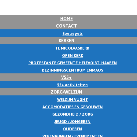
HOME
CONTACT
Spelregels
KERKEN
H. NICOLAASKERK
OPEN KERK
PROTESTANTE GEMEENTE HELEVOIRT-HAAREN
BEZINNINGSCENTRUM EMMAUS
V55+
55+ activiteiten
ZORG/WELZIJN
WELZIJN VUGHT
ACCOMODATIES EN GEBOUWEN
GEZONDHEID / ZORG
JEUGD / JONGEREN
OUDEREN
VERENIGINGEN / EVENEMENTEN