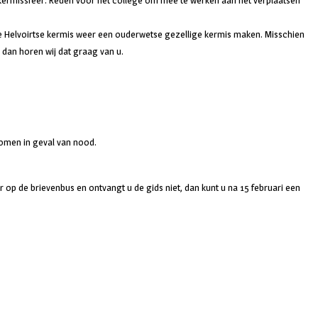
 kermissfeer. Reden voor het college om mee te werken aan het verplaatsen
 Helvoirtse kermis weer een ouderwetse gezellige kermis maken. Misschien
 dan horen wij dat graag van u.
komen in geval van nood.
r op de brievenbus en ontvangt u de gids niet, dan kunt u na 15 februari een