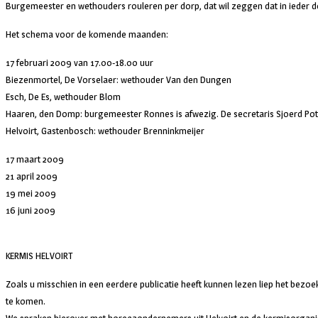
Burgemeester en wethouders rouleren per dorp, dat wil zeggen dat in ieder d
Het schema voor de komende maanden:
17 februari 2009 van 17.00-18.00 uur
Biezenmortel, De Vorselaer: wethouder Van den Dungen
Esch, De Es, wethouder Blom
Haaren, den Domp: burgemeester Ronnes is afwezig. De secretaris Sjoerd Pot
Helvoirt, Gastenbosch: wethouder Brenninkmeijer
17 maart 2009
21 april 2009
19 mei 2009
16 juni 2009
KERMIS HELVOIRT
Zoals u misschien in een eerdere publicatie heeft kunnen lezen liep het bezoe
te komen.