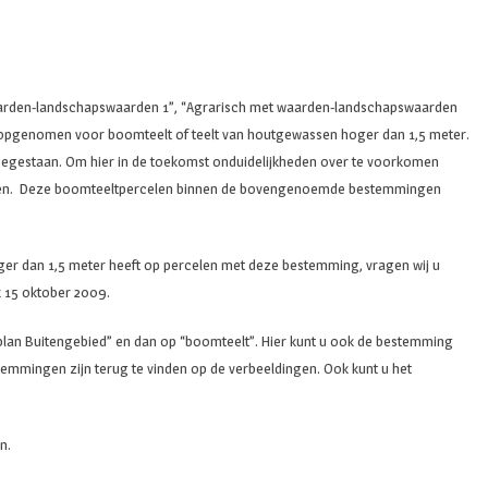
waarden-landschapswaarden 1”, “Agrarisch met waarden-landschapswaarden
 opgenomen voor boomteelt of teelt van houtgewassen hoger dan 1,5 meter.
g toegestaan. Om hier in de toekomst onduidelijkheden over te voorkomen
genomen. Deze boomteeltpercelen binnen de bovengenoemde bestemmingen
r dan 1,5 meter heeft op percelen met deze bestemming, vragen wij u
jk 15 oktober 2009.
gsplan Buitengebied” en dan op “boomteelt”. Hier kunt u ook de bestemming
temmingen zijn terug te vinden op de verbeeldingen. Ook kunt u het
n.