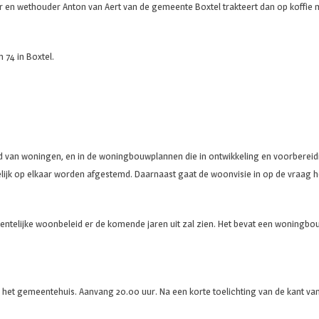
uur en wethouder Anton van Aert van de gemeente Boxtel trakteert dan op koffie m
 74 in Boxtel.
d van woningen, en in de woningbouwplannen die in ontwikkeling en voorbereidin
ijk op elkaar worden afgestemd. Daarnaast gaat de woonvisie in op de vraag
eentelijke woonbeleid er de komende jaren uit zal zien. Het bevat een woningb
het gemeentehuis. Aanvang 20.00 uur. Na een korte toelichting van de kant va