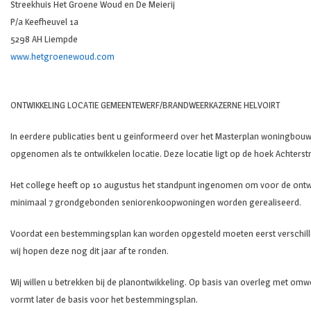
Streekhuis Het Groene Woud en De Meierij
P/a Keefheuvel 1a
5298 AH Liempde
www.hetgroenewoud.com
ONTWIKKELING LOCATIE GEMEENTEWERF/BRANDWEERKAZERNE HELVOIRT
In eerdere publicaties bent u geïnformeerd over het Masterplan woningbouw 
opgenomen als te ontwikkelen locatie. Deze locatie ligt op de hoek Achterstr
Het college heeft op 10 augustus het standpunt ingenomen om voor de ontwi
minimaal 7 grondgebonden seniorenkoopwoningen worden gerealiseerd.
Voordat een bestemmingsplan kan worden opgesteld moeten eerst verschill
wij hopen deze nog dit jaar af te ronden.
Wij willen u betrekken bij de planontwikkeling. Op basis van overleg met 
vormt later de basis voor het bestemmingsplan.