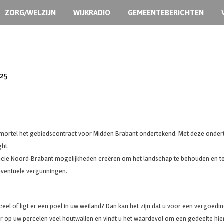
ZORG/WELZIJN
WIJKRADIO
GEMEENTEBERICHTEN
:25
nmortel het gebiedscontract voor Midden Brabant ondertekend. Met deze ondert
ght.
cie Noord-Brabant mogelijkheden creëren om het landschap te behouden en te ve
 eventuele vergunningen.
rceel of ligt er een poel in uw weiland? Dan kan het zijn dat u voor een vergo
 op uw percelen veel houtwallen en vindt u het waardevol om een gedeelte hier