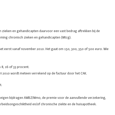
ch zieken en gehandicapten daarvoor een vast bedrag aftrekken bij de
koming chronisch zieken en gehandicapten (Wtcg).
t eerst vanaf november 2010. Het gaat om 150, 300, 350 of 500 euro. Wie
 8, 16 of 33 procent.
anuari 2010 wordt meteen verrekend op de factuur door het CAK.
t.
: de eigen bijdragen AWBZ/Wmo, de premie voor de aanvullende verzekering,
arbeidsongeschiktheid en/of chronische ziekte en de huisapotheek.