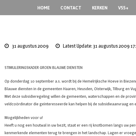
Skip
HOME
CONTACT
KERKEN
V55+
to
content
31 augustus 2009
Latest Update: 31 augustus 2009 17
STIMULERINGSKADER GROEN BLAUWE DIENSTEN
Op donderdag 10 september a.s. wordt bij de Hemelrijksche Hoeve in Bieze
Blauwe diensten in de gemeenten Haaren, Heusden, Oisterwijk, Tilburg en Vu
Met deze subsidieregeling willen de gemeenten, waterschappen en de provin
veldcoördinator die geïnteresseerde kan helpen bij de subsidieaanvraag en
Mogelijkheden voor u!
Heeft u nog een houtwal in uw bezit, staat er een rij knotbomen langs uw pe
kenmerkende elementen terug te brengen in het landschap. Lagen er vroeger