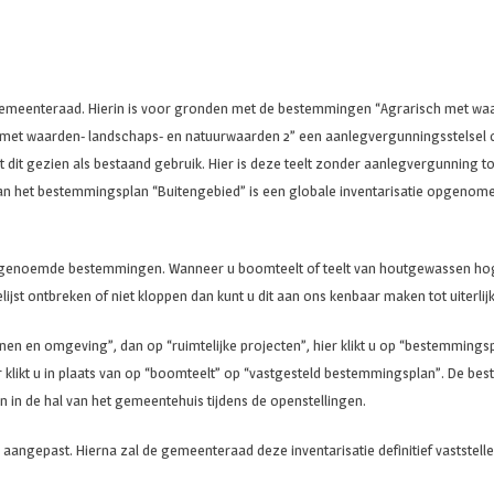
e gemeenteraad. Hierin is voor gronden met de bestemmingen “Agrarisch met 
h met waarden- landschaps- en natuurwaarden 2” een aanlegvergunningsstelsel
ordt dit gezien als bestaand gebruik. Hier is deze teelt zonder aanlegvergunnin
ng van het bestemmingsplan “Buitengebied” is een globale inventarisatie op
n genoemde bestemmingen. Wanneer u boomteelt of teelt van houtgewassen hoge
elijst ontbreken of niet kloppen dan kunt u dit aan ons kenbaar maken tot uiterli
wonen en omgeving”, dan op “ruimtelijke projecten”, hier klikt u op “bestemmin
klikt u in plaats van op “boomteelt” op “vastgesteld bestemmingsplan”. De bes
in de hal van het gemeentehuis tijdens de openstellingen.
aangepast. Hierna zal de gemeenteraad deze inventarisatie definitief vaststelle