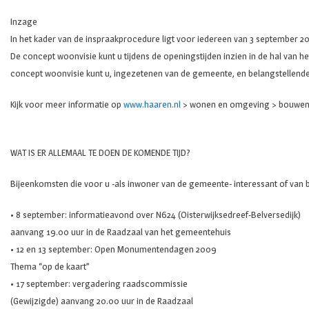
Inzage
In het kader van de inspraakprocedure ligt voor iedereen van 3 september 
De concept woonvisie kunt u tijdens de openingstijden inzien in de hal van
concept woonvisie kunt u, ingezetenen van de gemeente, en belangstellenden
Kijk voor meer informatie op
www.haaren.nl
> wonen en omgeving > bouwen 
WAT IS ER ALLEMAAL TE DOEN DE KOMENDE TIJD?
Bijeenkomsten die voor u -als inwoner van de gemeente- interessant of van b
• 8 september: informatieavond over N624 (Oisterwijksedreef-Belversedijk)
aanvang 19.00 uur in de Raadzaal van het gemeentehuis
• 12 en 13 september: Open Monumentendagen 2009
Thema “op de kaart”
• 17 september: vergadering raadscommissie
(Gewijzigde) aanvang 20.00 uur in de Raadzaal