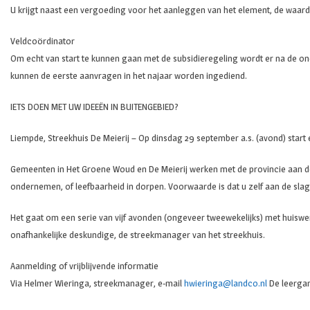
U krijgt naast een vergoeding voor het aanleggen van het element, de waard
Veldcoördinator
Om echt van start te kunnen gaan met de subsidieregeling wordt er na de on
kunnen de eerste aanvragen in het najaar worden ingediend.
IETS DOEN MET UW IDEEËN IN BUITENGEBIED?
Liempde, Streekhuis De Meierij – Op dinsdag 29 september a.s. (avond) star
Gemeenten in Het Groene Woud en De Meierij werken met de provincie aan de t
ondernemen, of leefbaarheid in dorpen. Voorwaarde is dat u zelf aan de slag 
Het gaat om een serie van vijf avonden (ongeveer tweewekelijks) met huiswer
onafhankelijke deskundige, de streekmanager van het streekhuis.
Aanmelding of vrijblijvende informatie
Via Helmer Wieringa, streekmanager, e-mail
hwieringa@landco.nl
De leergan