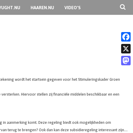
VUGHT.NU
HAAREN.NU
VIDEO’S
F
a
X
c
M
e
a
ekening wordt het startsein gegeven voor het Stimuleringskader Groen
b
s
o
rsterken. Hiervoor stellen zij financiële middelen beschikbaar en een
t
o
o
k
d
eding in aanmerking komt. Deze regeling biedt ook mogelijkheden om
o
van terug te brengen? Ook dan kan deze subsidieregeling interessant zijn….