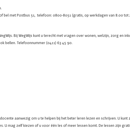
n.
of bel met Postbus 51, telefoon: 0800-8051 (gratis, op werkdagen van 8.00 tot 
gWijs. Bij WegWijs kunt u terecht met vragen over wonen, welzijn, zorg en ink
ook bellen. Telefoonnummer (0411) 63 45 90.
ente aanwezig om u te helpen bij het beter leren lezen en schrijven. U kunt zel
s. U mag zelf kiezen of u voor één les of meer lessen komt. De lessen zijn grati