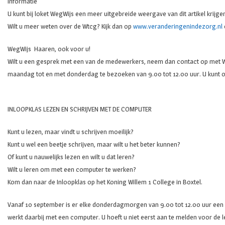
Informatie
U kunt bij loket WegWijs een meer uitgebreide weergave van dit artikel krijge
Wilt u meer weten over de Wtcg? Kijk dan op
www.veranderingenindezorg.nl
WegWijs Haaren, ook voor u!
Wilt u een gesprek met een van de medewerkers, neem dan contact op met We
maandag tot en met donderdag te bezoeken van 9.00 tot 12.00 uur. U kunt 
INLOOPKLAS LEZEN EN SCHRIJVEN MET DE COMPUTER
Kunt u lezen, maar vindt u schrijven moeilijk?
Kunt u wel een beetje schrijven, maar wilt u het beter kunnen?
Of kunt u nauwelijks lezen en wilt u dat leren?
Wilt u leren om met een computer te werken?
Kom dan naar de Inloopklas op het Koning Willem 1 College in Boxtel.
Vanaf 10 september is er elke donderdagmorgen van 9.00 tot 12.00 uur een doc
werkt daarbij met een computer. U hoeft u niet eerst aan te melden voor de le