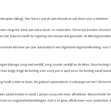
capten (Wtcg). Hier leest u wat de wet inhoudt en wat deze voor u betekent.
orden vergoed. Denk aan extra stook- en reiskosten. Tot nu toe konden chronis
icapten dat. Daarom heeft de regering een nieuwe wet gemaakt: de Wet tegemoet
oortaan één keer per jaar automatisch een algemene tegemoetkoming: voor he
en bijdrage zorg met verblijf, zorg zonder verblijf en de Wmo. Deze korting is
n huis krijgt, krijgt de korting over 2009 pas in april 2010. De korting vanaf j
oeft u niets te doen. Dit gebeurt automatisch. U ontvangt van het CAK berich
ar een aantal kosten is vanaf 1 januari 2009 niet meer aftrekbaar. Bijvoorbeeld
 lenzen en ooglaserbehandelingen. Ook is er geen aftrek meer voor ouderdom, 