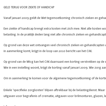
GELD TERUG VOOR ZIEKTE OF HANDICAP
Vanaf januari 2009 geldt de Wet tegemoetkoming chronisch zieken en gehandi
Een ziekte of handicap brengt extra kosten met zich mee. Niet alle kosten w
belasting. In de praktijk deden lang niet alle chronisch zieken en gehand
Op grond van deze wet ontvangen veel chronisch zieken en gehandicapten v
in aanmerking komt, krijgt in de loop van 2010 bericht van het CAK.
Op grond van de Wtcg kan het CAK daarnaast een korting verstrekken op de eig
Wie in een instelling woont, krijgt de korting vanaf januari 2009. Wie zorg aa
Om in aanmerking te komen voor de algemene tegemoetkoming of de korting h
Enkele ‘specifieke zorgkosten’ blijven aftrekbaar bij de belastingdienst. Ma
uitgaven voor begrafenis of crematie, uitgaven voor brilmonturen, glazen,