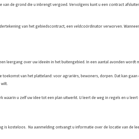
e van de grond die u inbrengt vergoed. Vervolgens kunt u een contract afsluit
dertekening van het gebiedscontract, een veldcoördinator verworven. Wanneer 
t een leergang over uw ideeën in het buitengebied. In een aantal avonden wor
oekomst van het platteland: voor agrariërs, bewoners, dorpen. Dat kan gaan ove
wilt.
k waarin u zelf uw idee tot een plan uitwerkt. U leert de weg in regels en u le
g is kosteloos. Na aanmelding ontvangt u informatie over de locatie van de lee