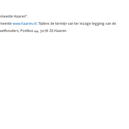
gemeente Haaren”.
gemeente
www.haaren.nl
. Tijdens de termijn van ter inzage legging van de
n wethouders, Postbus 44, 5076 ZG Haaren.