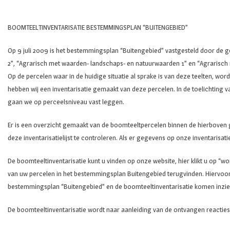
BOOMTEELTINVENTARISATIE BESTEMMINGSPLAN “BUITENGEBIED”
Op 9 juli 2009 is het bestemmingsplan “Buitengebied” vastgesteld door d
2”, “Agrarisch met waarden- landschaps- en natuurwaarden 1” en “Agrarisc
Op de percelen waar in de huidige situatie al sprake is van deze teelten, w
hebben wij een inventarisatie gemaakt van deze percelen. In de toelichti
gaan we op perceelsniveau vast leggen.
Er is een overzicht gemaakt van de boomteeltpercelen binnen de hierbove
deze inventarisatielijst te controleren. Als er gegevens op onze inventarisati
De boomteeltinventarisatie kunt u vinden op onze website, hier klikt u op “
van uw percelen in het bestemmingsplan Buitengebied terugvinden. Hiervoor 
bestemmingsplan “Buitengebied” en de boomteeltinventarisatie komen inzien 
De boomteeltinventarisatie wordt naar aanleiding van de ontvangen reacties 