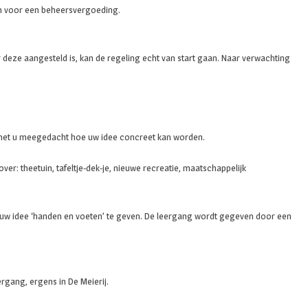
n
en voor een beheersvergoeding.
deze aangesteld is, kan de regeling echt van start gaan. Naar verwachting
dt met u meegedacht hoe uw idee concreet kan worden.
r: theetuin, tafeltje-dek-je, nieuwe recreatie, maatschappelijk
ert uw idee ‘handen en voeten’ te geven. De leergang wordt gegeven door een
rgang, ergens in De Meierij.