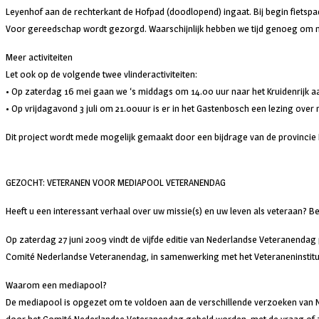
Leyenhof aan de rechterkant de Hofpad (doodlopend) ingaat. Bij begin fietsp
Voor gereedschap wordt gezorgd. Waarschijnlijk hebben we tijd genoeg om na h
Meer activiteiten
Let ook op de volgende twee vlinderactiviteiten:
• Op zaterdag 16 mei gaan we ‘s middags om 14.00 uur naar het Kruidenrijk aan
• Op vrijdagavond 3 juli om 21.00uur is er in het Gastenbosch een lezing over
Dit project wordt mede mogelijk gemaakt door een bijdrage van de provincie
GEZOCHT: VETERANEN VOOR MEDIAPOOL VETERANENDAG
Heeft u een interessant verhaal over uw missie(s) en uw leven als veteraan? 
Op zaterdag 27 juni 2009 vindt de vijfde editie van Nederlandse Veteranendag 
Comité Nederlandse Veteranendag, in samenwerking met het Veteraneninstitu
Waarom een mediapool?
De mediapool is opgezet om te voldoen aan de verschillende verzoeken van N