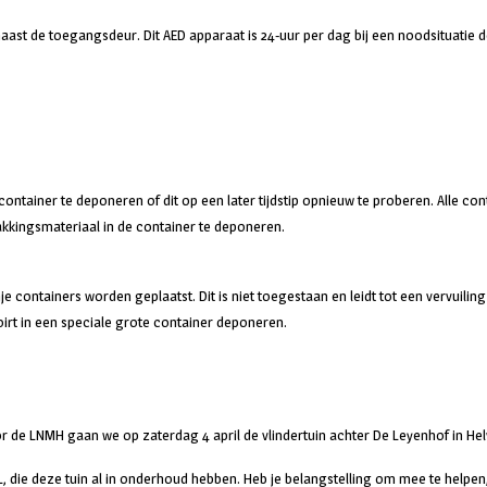
naast de toegangsdeur. Dit AED apparaat is 24-uur per dag bij een noodsituat
je container te deponeren of dit op een later tijdstip opnieuw te proberen. All
kingsmateriaal in de container te deponeren.
containers worden geplaatst. Dit is niet toegestaan en leidt tot een vervuiling 
oirt in een speciale grote container deponeren.
oor de LNMH gaan we op zaterdag 4 april de vlindertuin achter De Leyenhof in H
ie deze tuin al in onderhoud hebben. Heb je belangstelling om mee te helpen, wij