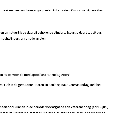
rook met een-en tweejarige planten in te zaaien. Om 12 uur zijn we klaar.
 en natuurlijk de daarbij behorende vlinders. Excursie duurt tot 16 uur.
l nachtvlinders er ronddwarrelen.
 u dan nu op voor de mediapool Veteranendag 2009!
nten. Ook in de gemeente Haaren. In aanloop naar Veteranendag stelt het
mediapool kunnen in de periode voorafgaand aan Veteranendag (april – juni)