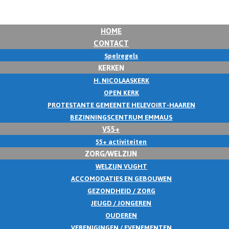
HOME
CONTACT
Spelregels
KERKEN
H. NICOLAASKERK
OPEN KERK
PROTESTANTE GEMEENTE HELEVOIRT-HAAREN
BEZINNINGSCENTRUM EMMAUS
V55+
55+ activiteiten
ZORG/WELZIJN
WELZIJN VUGHT
ACCOMODATIES EN GEBOUWEN
GEZONDHEID / ZORG
JEUGD / JONGEREN
OUDEREN
VERENIGINGEN / EVENEMENTEN