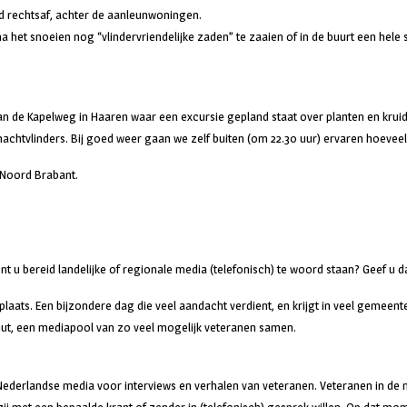
ad rechtsaf, achter de aanleunwoningen.
et snoeien nog “vlindervriendelijke zaden” te zaaien of in de buurt een hele st
 de Kapelweg in Haaren waar een excursie gepland staat over planten en kruiden
 nachtvlinders. Bij goed weer gaan we zelf buiten (om 22.30 uur) ervaren hoevee
 Noord Brabant.
Bent u bereid landelijke of regionale media (telefonisch) te woord staan? Geef
plaats. Een bijzondere dag die veel aandacht verdient, en krijgt in veel gemee
ut, een mediapool van zo veel mogelijk veteranen samen.
ederlandse media voor interviews en verhalen van veteranen. Veteranen in de 