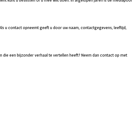
nt kunt u beslissen of u mee wilt doen. In afgelopen jaren is de mediapool
Als u contact opneemt geeft u door uw naam, contactgegevens, leeftijd,
 die een bijzonder verhaal te vertellen heeft? Neem dan contact op met