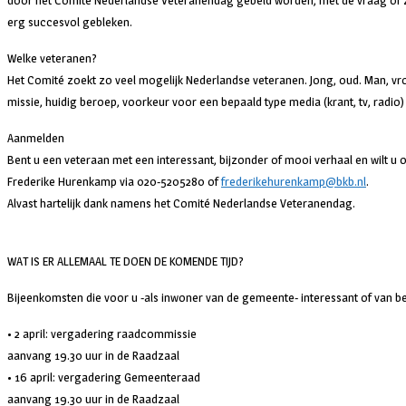
door het Comité Nederlandse Veteranendag gebeld worden, met de vraag of zij 
erg succesvol gebleken.
Welke veteranen?
Het Comité zoekt zo veel mogelijk Nederlandse veteranen. Jong, oud. Man, vr
missie, huidig beroep, voorkeur voor een bepaald type media (krant, tv, radio
Aanmelden
Bent u een veteraan met een interessant, bijzonder of mooi verhaal en wilt 
Frederike Hurenkamp via 020-5205280 of
frederikehurenkamp@bkb.nl
.
Alvast hartelijk dank namens het Comité Nederlandse Veteranendag.
WAT IS ER ALLEMAAL TE DOEN DE KOMENDE TIJD?
Bijeenkomsten die voor u -als inwoner van de gemeente- interessant of van be
• 2 april: vergadering raadcommissie
aanvang 19.30 uur in de Raadzaal
• 16 april: vergadering Gemeenteraad
aanvang 19.30 uur in de Raadzaal