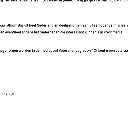
met een bepaalde krant of zender in (telefonisch) gesprek willen. Op dat mome
ouw. Afkomstig uit heel Nederland en deelgenomen aan uiteenlopende missies. 
) en eventueel andere bijzonderheden die interessant kunnen zijn voor media.
u opgenomen worden in de mediapool Veteranendag 2009? Of kent u een veteraan
lang zijn