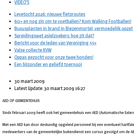
VIDEO’S
Leyetocht 2026: nieuwe fietsroutes
60+ en nog zin om te voetballen? Kom Walking Footballen!
Buxusplanten in brand in Biezenmortel, vermoedelijk opzet
Spreidingswet asielzoekers: hoe zit dat?
Bericht voor de leden van Vereniging 55+
Valse collecte KVW
Oppas gezocht voor onze twee honden!
Een bijzonder en geliefd toernooi
30 maart 2009
Latest Update: 30 maart 2009 16:27
AED OP GEMEENTEHUIS
Sinds februari 2009 heeft ook het gemeentehuis een AED (Automatische Exter
Met een AED kan door deskundig opgeleid personeel bij een eventueel hartfal
medewerkers van de gemeentelijke buitendienst een cursus gevolgd om de AED