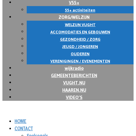
V55+
55+ activiteiten
ZORG/WELZIJN
WELZIJN VUGHT
ACCOMODATIES EN GEBOUWEN
GEZONDHEID / ZORG
JEUGD / JONGEREN
OUDEREN
VERENIGINGEN / EVENEMENTEN
wijkradio
GEMEENTEBERICHTEN
VUGHT.NU
HAAREN.NU
VIDEO’S
HOME
CONTACT
Spelregels