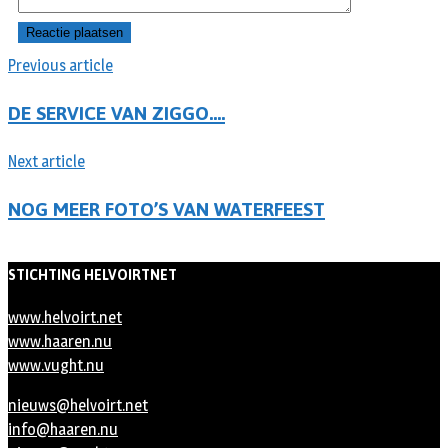
Previous article
DE SERVICE VAN ZIGGO….
Next article
NOG MEER FOTO’S VAN WATERFEEST
STICHTING HELVOIRTNET
www.helvoirt.net
www.haaren.nu
www.vught.nu
nieuws@helvoirt.net
info@haaren.nu