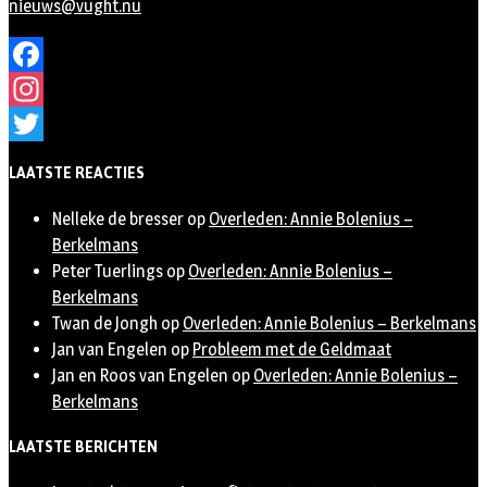
nieuws@vught.nu
Facebook
Instagram
Twitter
LAATSTE REACTIES
Nelleke de bresser
op
Overleden: Annie Bolenius –
Berkelmans
Peter Tuerlings
op
Overleden: Annie Bolenius –
Berkelmans
Twan de Jongh
op
Overleden: Annie Bolenius – Berkelmans
Jan van Engelen
op
Probleem met de Geldmaat
Jan en Roos van Engelen
op
Overleden: Annie Bolenius –
Berkelmans
LAATSTE BERICHTEN