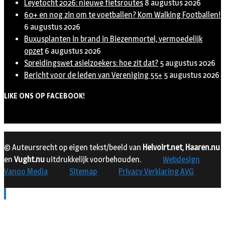
Leyetocht 2026: nieuwe fietsroutes
8 augustus 2026
60+ en nog zin om te voetballen? Kom Walking Footballen!
6 augustus 2026
Buxusplanten in brand in Biezenmortel, vermoedelijk
opzet
6 augustus 2026
Spreidingswet asielzoekers: hoe zit dat?
5 augustus 2026
Bericht voor de leden van Vereniging 55+
5 augustus 2026
LIKE ONS OP FACEBOOK!
© Auteursrecht op eigen tekst/beeld van
Helvoirt.net
,
Haaren.nu
en
Vught.nu
uitdrukkelijk voorbehouden.
Webdesign
Vanoo Media
Sitemap
Privacy Verklaring AVG