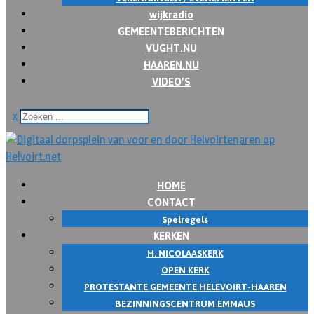
wijkradio
GEMEENTEBERICHTEN
VUGHT.NU
HAAREN.NU
VIDEO’S
x
HOME
CONTACT
Spelregels
KERKEN
H. NICOLAASKERK
OPEN KERK
PROTESTANTE GEMEENTE HELEVOIRT-HAAREN
BEZINNINGSCENTRUM EMMAUS