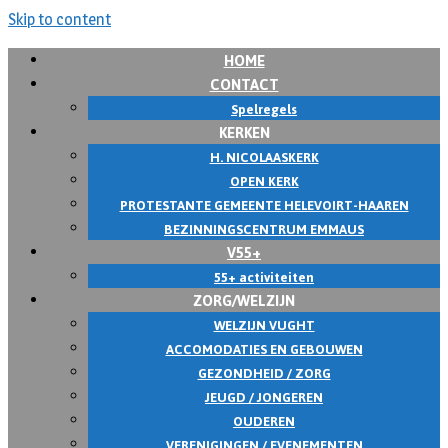
Skip to content
HOME
CONTACT
Spelregels
KERKEN
H. NICOLAASKERK
OPEN KERK
PROTESTANTE GEMEENTE HELEVOIRT-HAAREN
BEZINNINGSCENTRUM EMMAUS
V55+
55+ activiteiten
ZORG/WELZIJN
WELZIJN VUGHT
ACCOMODATIES EN GEBOUWEN
GEZONDHEID / ZORG
JEUGD / JONGEREN
OUDEREN
VERENIGINGEN / EVENEMENTEN