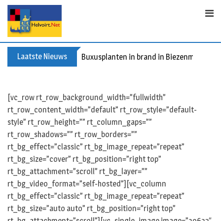
S
k
i
p
t
Laatste Nieuws
Buxusplanten in brand in Biezenmortel, v
o
c
o
[vc_row rt_row_background_width=”fullwidth”
n
rt_row_content_width=”default” rt_row_style=”default-
t
style” rt_row_height=”” rt_column_gaps=””
e
rt_row_shadows=”” rt_row_borders=””
n
rt_bg_effect=”classic” rt_bg_image_repeat=”repeat”
t
rt_bg_size=”cover” rt_bg_position=”right top”
rt_bg_attachment=”scroll” rt_bg_layer=””
rt_bg_video_format=”self-hosted”][vc_column
rt_bg_effect=”classic” rt_bg_image_repeat=”repeat”
rt_bg_size=”auto auto” rt_bg_position=”right top”
rt_bg_attachment=”scroll”][vc_single_image image=”39632″