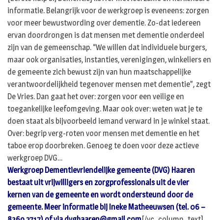
informatie. Belangrijk voor de werkgroep is eveneens: zorgen
voor meer bewustwording over dementie. Zo-dat iedereen
ervan doordrongen is dat mensen met dementie onderdeel
zijn van de gemeenschap. “We willen dat individuele burgers,
maar ook organisaties, instanties, verenigingen, winkeliers en
de gemeente zich bewust zijn van hun maatschappelijke
verantwoordelijkheid tegenover mensen met dementie”, zegt
De Vries. Dan gaat het over: zorgen voor een veilige en
toegankelijke leefomgeving. Maar ook over: weten wat je te
doen staat als bijvoorbeeld iemand verward in je winkel staat.
Over: begrip verg-roten voor mensen met dementie en het
taboe erop doorbreken. Genoeg te doen voor deze actieve
werkgroep DVG…
Werkgroep Dementievriendelijke gemeente (DVG) Haaren
bestaat uit vrijwilligers en zorgprofessionals uit de vier
kernen van de gemeente en wordt ondersteund door de
gemeente. Meer informatie bij Ineke Matheeuwsen (tel. 06 –
8369 2717) of via
dvghaaren@gmail.com
[/vc_column_text]