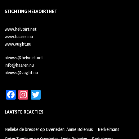
STICHTING HELVOIRTNET
www.helvoirt.net
www.haaren.nu
www.vught.nu
nieuws@helvoirt.net
info@haaren.nu
nieuws@vught.nu
Fa
In
T
ce
st
wi
LAATSTE REACTIES
b
ag
tt
oo
ra
er
Nelleke de bresser
op
Overleden: Annie Bolenius – Berkelmans
k
m
Peter Tuerlings
op
Overleden: Annie Bolenius – Berkelmans