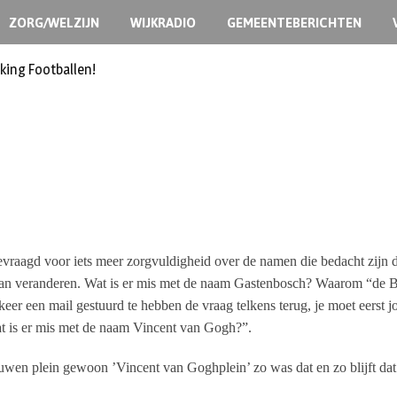
ZORG/WELZIJN
WIJKRADIO
GEMEENTEBERICHTEN
king Footballen!
vraagd voor iets meer zorgvuldigheid over de namen die bedacht zijn d
an veranderen. Wat is er mis met de naam Gastenbosch? Waarom “de Blo
e keer een mail gestuurd te hebben de vraag telkens terug, je moet ee
t is er mis met de naam Vincent van Gogh?”.
en plein gewoon ’Vincent van Goghplein’ zo was dat en zo blijft dat