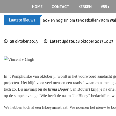
Skip
HOME
CONTACT
KERKEN
V55+
to
content
Laatste Nieuws
60+ en nog zin om te voetballen? Kom Wal
28 oktober 2013
Latest Update: 28 oktober 2013 10:47
In ’t Pomphuiske van oktober jl. wordt in het voorwoord aandacht ge
projecten. Het blijft voor veel mensen een raadsel waarom namen ga
toch zo. Bij navraag bij de
firma Bogor
(Jan Bouter) krijg je na dri
op de simpele vraag: “Wie heeft de naam “de Bloey” bedacht? en wa
We hebben toch al een Bloeymanstraat! We noemen het nieuw te bouw