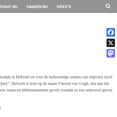
VUGHT.NU
HAAREN.NU
VIDEO’S
F
a
X
c
M
e
a
b
estijds in Helvoirt en voor de toekomstige namen van objecten en/of
s
o
ey”, Helvoirt is trots op de naam Vincent van Gogh, dus laat dat
t
rst jouw naam en telefoonnummer geven voordat ze een antwoord geven
o
o
k
d
!
o