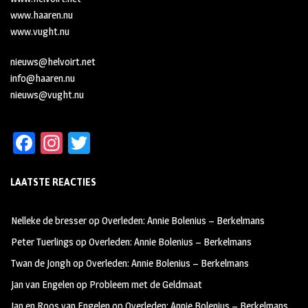
www.haaren.nu
www.vught.nu
nieuws@helvoirt.net
info@haaren.nu
nieuws@vught.nu
Fa
In
T
ce
st
wi
LAATSTE REACTIES
b
ag
tt
oo
ra
er
Nelleke de bresser
op
Overleden: Annie Bolenius – Berkelmans
k
m
Peter Tuerlings
op
Overleden: Annie Bolenius – Berkelmans
Twan de Jongh
op
Overleden: Annie Bolenius – Berkelmans
Jan van Engelen
op
Probleem met de Geldmaat
Jan en Roos van Engelen
op
Overleden: Annie Bolenius – Berkelmans