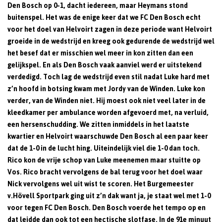
Den Bosch op 0-1, dacht iedereen, maar Heymans stond
buitenspel. Het was de enige keer dat we FC Den Bosch echt
voor het doel van Helvoirt zagen in deze periode want Helvoirt
groeide in de wedstrijd en kreeg ook gedurende de wedstrijd wel
het besef dat er misschien wel meer in kon zitten dan een
gelijkspel. En als Den Bosch vaak aanviel werd er uitstekend
verdedigd. Toch lag de wedstrijd even stil nadat Luke hard met
z’n hoofd in botsing kwam met Jordy van de Winden. Luke kon
verder, van de Winden niet. Hij moest ook niet veel later in de
kleedkamer per ambulance worden afgevoerd met, na verluid,
een hersenschudding. We zitten inmiddels in het laatste
kwartier en Helvoirt waarschuwde Den Bosch al een paar keer
dat de 1-0 in de lucht hing. Uiteindelijk viel die 1-0 dan toch.
Rico kon de vrije schop van Luke meenemen maar stuitte op
Vos. Rico bracht vervolgens de bal terug voor het doel waar
Nick vervolgens wel uit wist te scoren. Het Burgemeester
v.Hövell Sportpark ging uit z’n dak want ja, je staat wel met 1-0
voor tegen FC Den Bosch. Den Bosch voerde het tempo op en
dat leidde dan ook tot een hectische slotfase. In de 91e minuut