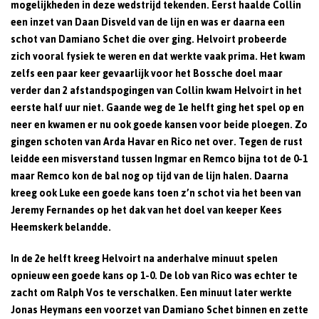
mogelijkheden in deze wedstrijd tekenden. Eerst haalde Collin
een inzet van Daan Disveld van de lijn en was er daarna een
schot van Damiano Schet die over ging. Helvoirt probeerde
zich vooral fysiek te weren en dat werkte vaak prima. Het kwam
zelfs een paar keer gevaarlijk voor het Bossche doel maar
verder dan 2 afstandspogingen van Collin kwam Helvoirt in het
eerste half uur niet. Gaande weg de 1e helft ging het spel op en
neer en kwamen er nu ook goede kansen voor beide ploegen. Zo
gingen schoten van Arda Havar en Rico net over. Tegen de rust
leidde een misverstand tussen Ingmar en Remco bijna tot de 0-1
maar Remco kon de bal nog op tijd van de lijn halen. Daarna
kreeg ook Luke een goede kans toen z’n schot via het been van
Jeremy Fernandes op het dak van het doel van keeper Kees
Heemskerk belandde.
In de 2e helft kreeg Helvoirt na anderhalve minuut spelen
opnieuw een goede kans op 1-0. De lob van Rico was echter te
zacht om Ralph Vos te verschalken. Een minuut later werkte
Jonas Heymans een voorzet van Damiano Schet binnen en zette