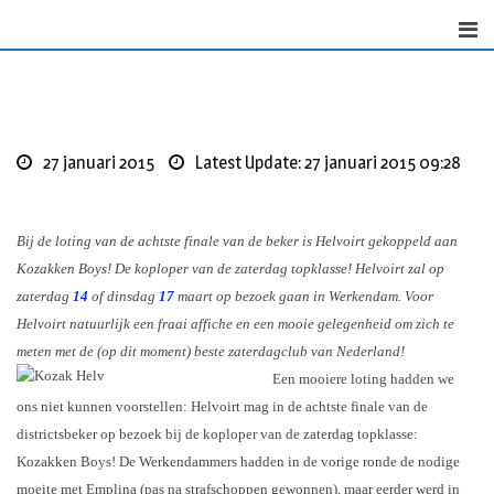
Skip
to
content
27 januari 2015
Latest Update: 27 januari 2015 09:28
Bij de loting van de achtste finale van de beker is Helvoirt gekoppeld aan
Kozakken Boys! De koploper van de zaterdag topklasse! Helvoirt zal op
zaterdag
14
of dinsdag
17
maart op bezoek gaan in Werkendam. Voor
Helvoirt natuurlijk een fraai affiche en een mooie gelegenheid om zich te
meten met de (op dit moment) beste zaterdagclub van Nederland!
Een mooiere loting hadden we
ons niet kunnen voorstellen: Helvoirt mag in de achtste finale van de
districtsbeker op bezoek bij de koploper van de zaterdag topklasse:
Kozakken Boys! De Werkendammers hadden in de vorige ronde de nodige
moeite met Emplina (pas na strafschoppen gewonnen), maar eerder werd in