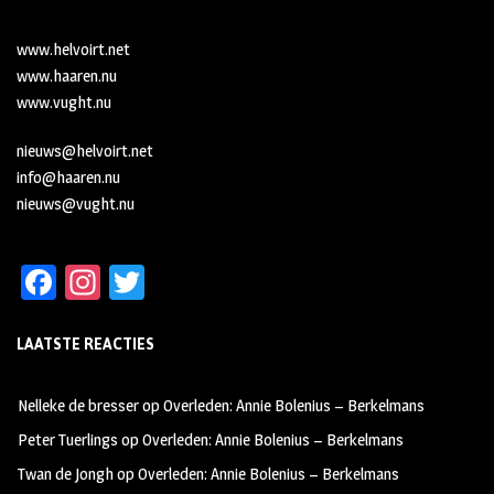
www.helvoirt.net
www.haaren.nu
www.vught.nu
nieuws@helvoirt.net
info@haaren.nu
nieuws@vught.nu
Fa
In
T
ce
st
wi
LAATSTE REACTIES
b
ag
tt
oo
ra
er
Nelleke de bresser
op
Overleden: Annie Bolenius – Berkelmans
k
m
Peter Tuerlings
op
Overleden: Annie Bolenius – Berkelmans
Twan de Jongh
op
Overleden: Annie Bolenius – Berkelmans