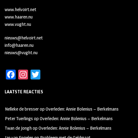
www.helvoirt.net
www.haaren.nu
www.vught.nu
nieuws@helvoirt.net
info@haaren.nu
nieuws@vught.nu
Fa
In
T
ce
st
wi
LAATSTE REACTIES
b
ag
tt
oo
ra
er
Nelleke de bresser
op
Overleden: Annie Bolenius – Berkelmans
k
m
Peter Tuerlings
op
Overleden: Annie Bolenius – Berkelmans
Twan de Jongh
op
Overleden: Annie Bolenius – Berkelmans
Jan van Engelen
op
Probleem met de Geldmaat