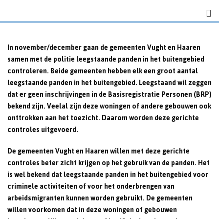
S
k
i
p
In november/december gaan de gemeenten Vught en Haaren
t
samen met de politie leegstaande panden in het buitengebied
o
controleren. Beide gemeenten hebben elk een groot aantal
c
leegstaande panden in het buitengebied. Leegstaand wil zeggen
o
dat er geen inschrijvingen in de Basisregistratie Personen (BRP)
n
bekend zijn. Veelal zijn deze woningen of andere gebouwen ook
t
onttrokken aan het toezicht. Daarom worden deze gerichte
e
controles uitgevoerd.
n
t
De gemeenten Vught en Haaren willen met deze gerichte
controles beter zicht krijgen op het gebruik van de panden. Het
is wel bekend dat leegstaande panden in het buitengebied voor
criminele activiteiten of voor het onderbrengen van
arbeidsmigranten kunnen worden gebruikt. De gemeenten
willen voorkomen dat in deze woningen of gebouwen